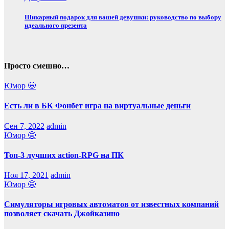
Шикарный подарок для вашей девушки: руководство по выбору
идеального презента
Просто смешно…
Юмор 🤩
Есть ли в БК Фонбет игра на виртуальные деньги
Сен 7, 2022
admin
Юмор 🤩
Топ-3 лучших action-RPG на ПК
Ноя 17, 2021
admin
Юмор 🤩
Симуляторы игровых автоматов от известных компаний
позволяет скачать Джойказино