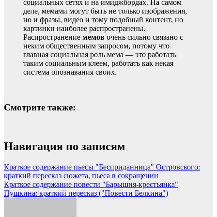
социальных сетях и на имиджбордах. На самом
деле, мемами могут быть не только изображения,
но и фразы, видео и тому подобный контент, но
картинки наиболее распространены.
Распространение
мемов
очень сильно связано с
неким общественным запросом, потому что
главная социальная роль мема — это работать
таким социальным клеем, работать как некая
система опознавания своих.
Смотрите также:
Навигация по записям
Краткое содержание пьесы "Бесприданница" Островского:
краткий пересказ сюжета, пьеса в сокращении
Краткое содержание повести "Барышня-крестьянка"
Пушкина: краткий пересказ ("Повести Белкина")