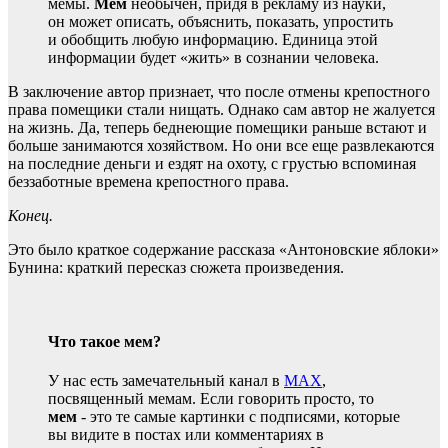
мемы.
Мем
необычен, придя в рекламу из науки,
он может описать, объяснить, показать, упростить
и обобщить любую информацию. Единица этой
информации будет «жить» в сознании человека.
В заключение автор признает, что после отмены крепостного
права помещики стали нищать. Однако сам автор не жалуется
на жизнь. Да, теперь беднеющие помещики раньше встают и
больше занимаются хозяйством. Но они все еще развлекаются
на последние деньги и ездят на охоту, с грустью вспоминая
беззаботные времена крепостного права.
Конец.
Это было краткое содержание рассказа «Антоновские яблоки»
Бунина: краткий пересказ сюжета произведения.
Что такое мем?
У нас есть замечательный канал в
MAX
,
посвященный мемам. Если говорить просто, то
мем
- это те самые картинки с подписями, которые
вы видите в постах или комментариях в