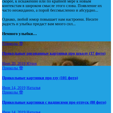
скорее, к искажению или по крайней мере к новым
контекстам в широком смысле этого слова. Появление их
часто неожиданно, а порой бессмысленно и абсурдно...
Однако, любой юмор повышает нам настроени. Несите
радость и улыбка придаст вам много сил...
Немного улыбки…
Приколы 🤓
Прикольные рисованные картинки про школу (37 фото)
Июн 20, 2019
Юлия
Приколы 🤓
Прикольные картинки про еду (101 фото)
Июн 14, 2019
Наталья
Приколы 🤓
Прикольные картинки с надписями про отпуск (80 фото)
Июн 14, 2019
Наталья