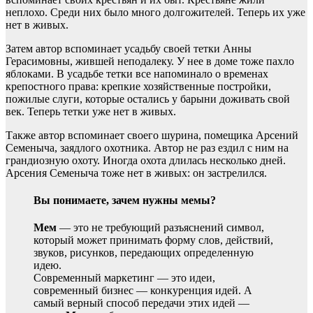
неплохо. Среди них было много долгожителей. Теперь их уже
нет в живых.
Затем автор вспоминает усадьбу своей тетки Анны
Герасимовны, жившей неподалеку. У нее в доме тоже пахло
яблоками. В усадьбе тетки все напоминало о временах
крепостного права: крепкие хозяйственные постройки,
пожилые слуги, которые остались у барыни доживать свой
век. Теперь тетки уже нет в живых.
Также автор вспоминает своего шурина, помещика Арсений
Семеныча, заядлого охотника. Автор не раз ездил с ним на
грандиозную охоту. Иногда охота длилась несколько дней.
Арсения Семеныча тоже нет в живых: он застрелился.
Вы понимаете, зачем нужны мемы?
Мем
— это не требующий разъяснений символ,
который может принимать форму слов, действий,
звуков, рисунков, передающих определенную
идею.
Современный маркетинг — это идеи,
современный бизнес — конкуренция идей. А
самый верный способ передачи этих идей —