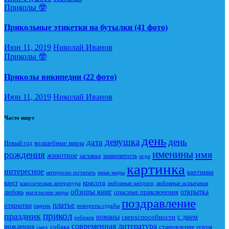
Приколы 🤓
Прикольные этикетки на бутылки (41 фото)
Июн 11, 2019
Николай Иванов
Приколы 🤓
Приколы википедии (22 фото)
Июн 11, 2019
Николай Иванов
Часто ищут
день
девушка
день
дата
Новый год
волшебные миры
именины
имя
рождения
животное
заставка
знаменитость
игра
картинка
интересное
картинки
интересно почитать
иные миры
красота
квест
классическая литература
любовные интриги
любовные испытания
обзоры книг
опасные приключения
открытка
любовь
магические миры
поздравление
платье
открытки
повороты судьбы
парень
прикол
праздник
романы
сверхспособности
с днем
ребенок
современная литература
рождения
собака
становление героя
смех