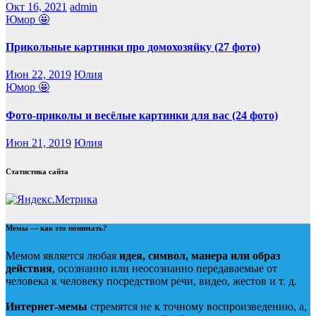
Окт 16, 2021
admin
Юмор 🤩
Прикольные картинки про домохозяйку (27 фото)
Июн 22, 2019
Юлия
Юмор 🤩
Фото-приколы и весёлые картинки для вас (24 фото)
Июн 21, 2019
Юлия
Статистика сайта
Мемы — как это понимать?
Мемом является любая
идея, символ, манера или образ
действия
, осознанно или неосознанно передаваемые от
человека к человеку посредством речи, видео, жестов и т. д.
Интернет-мемы
стремятся не к точному воспроизведению, а,