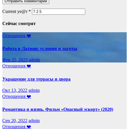
Current ye@r
*
Сейчас смотрят
Отношения ❤️
Работа в Латвии: условия и льготы
Фев 25, 2023
admin
Отношения ❤️
Украшение для террасы и двора
Окт 13, 2022
admin
Отношения ❤️
Романтика и жизнь. Фильм «Опасный эскорт» (2020)
Сен 20, 2022
admin
Отношения ❤️