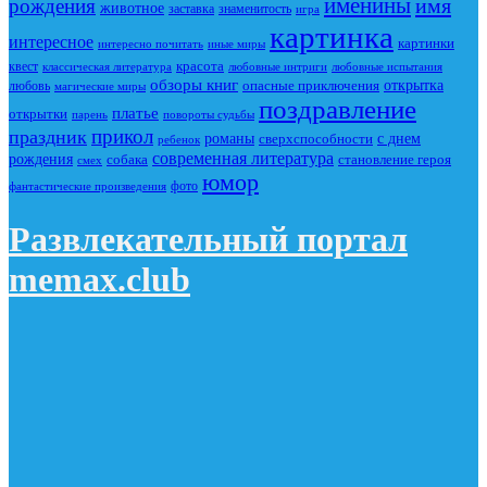
именины
имя
рождения
животное
заставка
знаменитость
игра
картинка
интересное
картинки
интересно почитать
иные миры
красота
квест
классическая литература
любовные интриги
любовные испытания
обзоры книг
опасные приключения
открытка
любовь
магические миры
поздравление
платье
открытки
повороты судьбы
парень
прикол
праздник
романы
сверхспособности
с днем
ребенок
современная литература
рождения
собака
становление героя
смех
юмор
фото
фантастические произведения
Развлекательный портал
memax.club