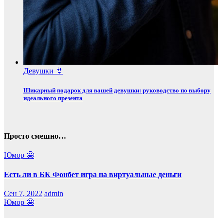
Девушки 👙
Шикарный подарок для вашей девушки: руководство по выбору
идеального презента
Просто смешно…
Юмор 🤩
Есть ли в БК Фонбет игра на виртуальные деньги
Сен 7, 2022
admin
Юмор 🤩