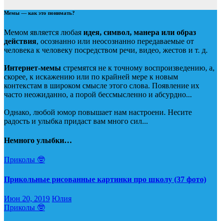
Мемы — как это понимать?
Мемом является любая
идея, символ, манера или образ
действия
, осознанно или неосознанно передаваемые от
человека к человеку посредством речи, видео, жестов и т. д.
Интернет-мемы
стремятся не к точному воспроизведению, а,
скорее, к искажению или по крайней мере к новым
контекстам в широком смысле этого слова. Появление их
часто неожиданно, а порой бессмысленно и абсурдно...
Однако, любой юмор повышает нам настроени. Несите
радость и улыбка придаст вам много сил...
Немного улыбки…
Приколы 🤓
Прикольные рисованные картинки про школу (37 фото)
Июн 20, 2019
Юлия
Приколы 🤓