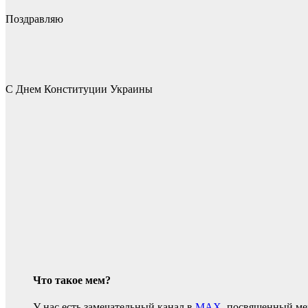
Поздравляю
С Днем Конституции Украины
Что такое мем?
У нас есть замечательный канал в
MAX
, посвященный ме