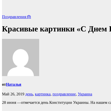
Поздравления 🎂
Красивые картинки «С Днем К
от
Наталья
Май 26, 2019
день
,
картинка
,
поздравление
,
Украина
28 июня —отмечается день Конституции Украины. На нашем са