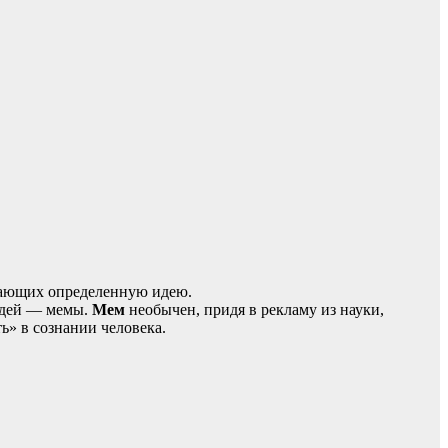
едающих определенную идею.
идей — мемы.
Мем
необычен, придя в рекламу из науки,
ь» в сознании человека.