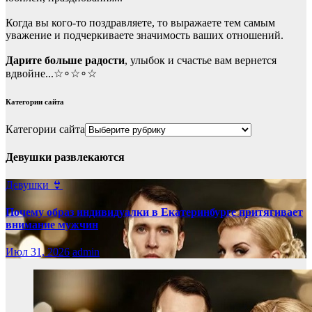
Когда вы кого-то поздравляете, то выражаете тем самым
уважение и подчеркиваете значимость ваших отношений.
Дарите больше радости
, улыбок и счастье вам вернется
вдвойне...☆∘☆∘☆
Категории сайта
Категории сайта
Девушки развлекаются
Девушки 👙
Почему образ индивидуалки в Екатеринбурге притягивает
внимание мужчин
Июл 31, 2026
admin