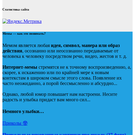
Статистика сайта
Мемы — как это понимать?
Мемом является любая
идея, символ, манера или образ
действия
, осознанно или неосознанно передаваемые от
человека к человеку посредством речи, видео, жестов и т. д.
Интернет-мемы
стремятся не к точному воспроизведению, а,
скорее, к искажению или по крайней мере к новым
контекстам в широком смысле этого слова. Появление их
часто неожиданно, а порой бессмысленно и абсурдно...
Однако, любой юмор повышает нам настроени. Несите
радость и улыбка придаст вам много сил...
Немного улыбки…
Приколы 🤓
Прикольные рисованные картинки про школу (37 фото)