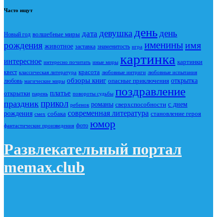
Часто ищут
день
девушка
день
дата
Новый год
волшебные миры
именины
имя
рождения
животное
заставка
знаменитость
игра
картинка
интересное
картинки
интересно почитать
иные миры
красота
квест
классическая литература
любовные интриги
любовные испытания
обзоры книг
опасные приключения
открытка
любовь
магические миры
поздравление
платье
открытки
повороты судьбы
парень
прикол
праздник
романы
сверхспособности
с днем
ребенок
современная литература
рождения
собака
становление героя
смех
юмор
фото
фантастические произведения
Развлекательный портал
memax.club