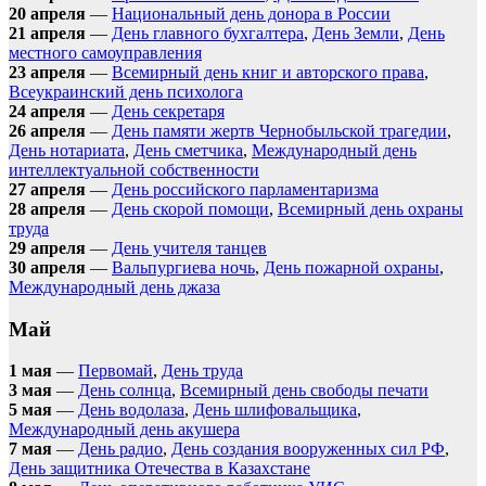
20 апреля
—
Национальный день донора в России
21 апреля
—
День главного бухгалтера
,
День Земли
,
День
местного самоуправления
23 апреля
—
Всемирный день книг и авторского права
,
Всеукраинский день психолога
24 апреля
—
День секретаря
26 апреля
—
День памяти жертв Чернобыльской трагедии
,
День нотариата
,
День сметчика
,
Международный день
интеллектуальной собственности
27 апреля
—
День российского парламентаризма
28 апреля
—
День скорой помощи
,
Всемирный день охраны
труда
29 апреля
—
День учителя танцев
30 апреля
—
Вальпургиева ночь
,
День пожарной охраны
,
Международный день джаза
Май
1 мая
—
Первомай
,
День труда
3 мая
—
День солнца
,
Всемирный день свободы печати
5 мая
—
День водолаза
,
День шлифовальщика
,
Международный день акушера
7 мая
—
День радио
,
День создания вооруженных сил РФ
,
День защитника Отечества в Казахстане