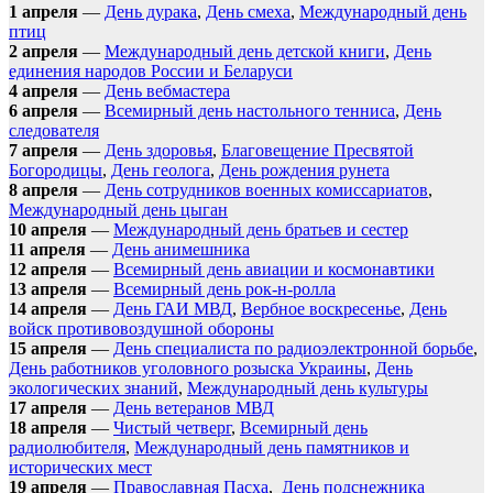
1 апреля
—
День дурака
,
День смеха
,
Международный день
птиц
2 апреля
—
Международный день детской книги
,
День
единения народов России и Беларуси
4 апреля
—
День вебмастера
6 апреля
—
Всемирный день настольного тенниса
,
День
следователя
7 апреля
—
День здоровья
,
Благовещение Пресвятой
Богородицы
,
День геолога
,
День рождения рунета
8 апреля
—
День сотрудников военных комиссариатов
,
Международный день цыган
10 апреля
—
Международный день братьев и сестер
11 апреля
—
День анимешника
12 апреля
—
Всемирный день авиации и космонавтики
13 апреля
—
Всемирный день рок-н-ролла
14 апреля
—
День ГАИ МВД
,
Вербное воскресенье
,
День
войск противовоздушной обороны
15 апреля
—
День специалиста по радиоэлектронной борьбе
,
День работников уголовного розыска Украины
,
День
экологических знаний
,
Международный день культуры
17 апреля
—
День ветеранов МВД
18 апреля
—
Чистый четверг
,
Всемирный день
радиолюбителя
,
Международный день памятников и
исторических мест
19 апреля
—
Православная Пасха
,
День подснежника