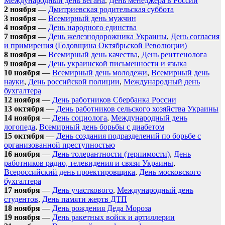
Международный день вегана
,
День менеджера в России
2 ноября
—
Дмитриевская родительская суббота
3 ноября
—
Всемирный день мужчин
4 ноября
—
День народного единства
7 ноября
—
День железнодорожника Украины
,
День согласия
и примирения (Годовщина Октябрьской Революции)
8 ноября
—
Всемирный день качества
,
День рентгенолога
9 ноября
—
День украинской письменности и языка
10 ноября
—
Всемирный день молодежи
,
Всемирный день
науки
,
День российской полиции
,
Международный день
бухгалтера
12 ноября
—
День работников Сбербанка России
13 октября
—
День работников сельского хозяйства Украины
14 ноября
—
День социолога
,
Международный день
логопеда
,
Всемирный день борьбы с диабетом
15 октября
—
День создания подразделений по борьбе с
организованной преступностью
16 ноября
—
День толерантности (терпимости)
,
День
работников радио, телевидения и связи Украины
,
Всероссийский день проектировщика
,
День московского
бухгалтера
17 ноября
—
День участкового
,
Международный день
студентов
,
День памяти жертв ДТП
18 ноября
—
День рождения Деда Мороза
19 ноября
—
День ракетных войск и артиллерии