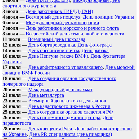
2 июля
—
День НЛО (уфолога)
,
Международный день
спортивного журналиста
3 июля
—
День работников ГИБДД (ГАИ)
4 июля
—
Всемирный день поцелуя
,
День полиции Украины
6 июля
—
Международный день кооперации
7 июля
—
День работников морского и речного флота
8 июля
—
Всероссийский день семьи, любви и верности
11 июля
—
Всемирный день шоколада
12 июля
—
День бортпроводника
,
День фотографа
14 июля
—
День российской почты
,
День рыбака
16 июля
—
День Нептуна (также ВМФ)
,
День бухгалтера
Украины
17 июля
—
День арбитражного управляющего
,
День морской
авиации ВМФ России
18 июля
—
День создания органов государственного
пожарного надзора
20 июля
—
Международный день шахмат
21 июля
—
День металлурга
23 июля
—
Всемирный день китов и дельфинов
24 июля
—
День кадастрового инженера в России
25 июля
—
День сотрудника органов следствия РФ
26 июля
—
День системного администратора
,
День
парашютиста
28 июля
—
День крещения Руси
,
День работников торговли
на Украине
,
День PR-специалиста (день пиарщика)