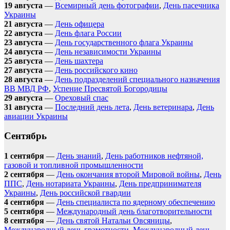
19 августа
—
Всемирный день фотографии
,
День пасечника
Украины
21 августа
—
День офицера
22 августа
—
День флага России
23 августа
—
День государственного флага Украины
24 августа
—
День независимости Украины
25 августа
—
День шахтера
27 августа
—
День российского кино
28 августа
—
День подразделений специального назначения
ВВ МВД РФ
,
Успение Пресвятой Богородицы
29 августа
—
Ореховый спас
31 августа
—
Последний день лета
,
День ветеринара
,
День
авиации Украины
Сентябрь
1 сентября
—
День знаний
,
День работников нефтяной,
газовой и топливной промышленности
2 сентября
—
День окончания второй Мировой войны
,
День
ППС
,
День нотариата Украины
,
День предпринимателя
Украины
,
День российской гвардии
4 сентября
—
День специалиста по ядерному обеспечению
5 сентября
—
Международный день благотворительности
8 сентября
—
День святой Натальи Овсяницы
,
Международный день грамотности
,
Международный день