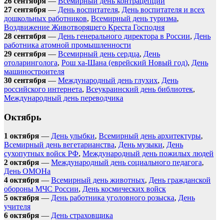
26 сентября
—
Всемирный день контрацепции
27 сентября
—
День воспитателя
,
День воспитателя и всех
дошкольных работников
,
Всемирный день туризма
,
Воздвижение Животворящего Креста Господня
28 сентября
—
День генерального директора в России
,
День
работника атомной промышленности
29 сентября
—
Всемирный день сердца
,
День
отоларинголога
,
Рош ха-Шана (еврейский Новый год)
,
День
машиностроителя
30 сентября
—
Международный день глухих
,
День
российского интернета
,
Всеукраинский день библиотек
,
Международный день переводчика
Октябрь
1 октября
—
День улыбки
,
Всемирный день архитектуры
,
Всемирный день вегетарианства
,
День музыки
,
День
сухопутных войск РФ
,
Международный день пожилых людей
2 октября
—
Международный день социального педагога
,
День ОМОНа
4 октября
—
Всемирный день животных
,
День гражданской
обороны МЧС России
,
День космических войск
5 октября
—
День работника уголовного розыска
,
День
учителя
6 октября
—
День страховщика