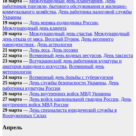
18 марта
—
Международный день планетариев
,
День
работников торговли, бытового обслуживания и жилищно-
коммунального хозяйства
,
День работника налоговой службы
Украины
19 марта
—
День моряка-подводника России
,
Международный день клиента
20 марта
—
Международный день счастья
,
Международный
день отказа от мяса
,
Веселый Пурим
,
День весеннего
равноденствия
,
День астрологии
21 марта
—
День леса
,
День поэзии
22 марта
—
Всемирный день водных ресурсов
,
День таксиста
23 марта
—
Всеукраинский день работников культуры и
аматоров народного искусства
,
Всемирный день
метеорологии
24 марта
—
Всемирный день борьбы с туберкулезом
25 марта
—
День службы безопасности Украины
,
День
работника культуры России
26 марта
—
День внутренних войск МВД Украины
27 марта
—
День войск национальной гвардии России
,
День
внутренних войск МВД России
29 марта
—
День специалиста юридической службы в
Вооруженных Силах
Апрель