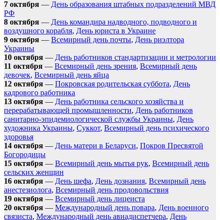
7 октября
—
День образования штабных подразделений МВД
РФ
8 октября
—
День командира надводного, подводного и
воздушного корабля
,
День юриста в Украине
9 октября
—
Всемирный день почты
,
День риэлтора
Украины
10 октября
—
День работников стандартизации и метрологии
11 октября
—
Всемирный день зрения
,
Всемирный день
девочек
,
Всемирный день яйца
12 октября
—
Покровская родительская суббота
,
День
кадрового работника
13 октября
—
День работника сельского хозяйства и
перерабатывающей промышленности
,
День работников
санитарно-эпидемиологической службы Украины
,
День
художника Украины
,
Суккот
,
Всемирный день психического
здоровья
14 октября
—
День матери в Беларуси
,
Покров Пресвятой
Богородицы
15 октября
—
Всемирный день мытья рук
,
Всемирный день
сельских женщин
16 октября
—
День шефа
,
День дознания
,
Всемирный день
анестезиолога
,
Всемирный день продовольствия
19 октября
—
Всемирный день лицеиста
20 октября
—
Международный день повара
,
День военного
связиста
,
Международный день авиадиспетчера
,
День