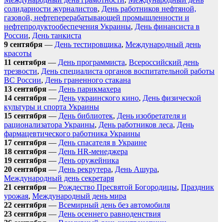
солидарности журналистов
,
День работников нефтяной,
газовой, нефтеперерабатывающей промышленности и
нефтепродуктообеспечения Украины
,
День финансиста в
России
,
День танкиста
9 сентября
—
День тестировщика
,
Международный день
красоты
11 сентября
—
День программиста
,
Всероссийский день
трезвости
,
День специалиста органов воспитательной работы
ВС России
,
День граненного стакана
13 сентября
—
День парикмахера
14 сентября
—
День украинского кино
,
День физической
культуры и спорта Украины
15 сентября
—
День библиотек
,
День изобретателя и
рационализатора Украины
,
День работников леса
,
День
фармацевтического работника Украины
17 сентября
—
День спасателя в Украине
18 сентября
—
День HR-менеджера
19 сентября
—
День оружейника
20 сентября
—
День рекрутера
,
День Ашура
,
Международный день секретаря
21 сентября
—
Рождество Пресвятой Богородицы
,
Праздник
урожая
,
Международный день мира
22 сентября
—
Всемирный день без автомобиля
23 сентября
—
День осеннего равноденствия