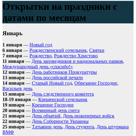
Открытки на праздники с
датами по месяцам
Январь
1 января
—
Новый год
6 января
—
Рождественский сочельник
,
Святки
7 января
—
Рождество
,
Рождество Христово
11 января
—
День заповедников и национальных парков
,
Международный день «спасибо!»
12 января
—
День работников Прокуратуры
13 января
—
День российской печати
14 января
—
Старый Новый год
,
Обрезание Господне
,
Васильев день
15 января
—
День следственного комитета
18-19 января
—
Крещенский сочельник
19 января
—
Крещение Господне
20 января
—
Всемирный день снега
21 января
—
День объятий
,
День инженерных войск
22 января
—
День Соборности Украины
25 января
—
Татьянин день
,
День студента
,
День штурмана
ВМФ