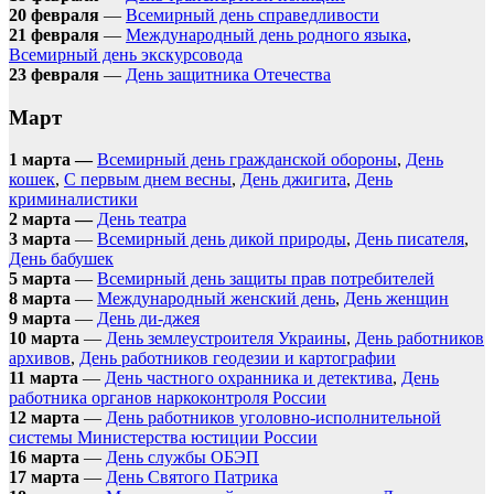
20 февраля
—
Всемирный день справедливости
21 февраля
—
Международный день родного языка
,
Всемирный день экскурсовода
23 февраля
—
День защитника Отечества
Март
1 марта —
Всемирный день гражданской обороны
,
День
кошек
,
С первым днем весны
,
День джигита
,
День
криминалистики
2 марта —
День театра
3 марта
—
Всемирный день дикой природы
,
День писателя
,
День бабушек
5 марта
—
Всемирный день защиты прав потребителей
8 марта
—
Международный женский день
,
День женщин
9 марта
—
День ди-джея
10 марта
—
День землеустроителя Украины
,
День работников
архивов
,
День работников геодезии и картографии
11 марта
—
День частного охранника и детектива
,
День
работника органов наркоконтроля России
12 марта
—
День работников уголовно-исполнительной
системы Министерства юстиции России
16 марта
—
День службы ОБЭП
17 марта
—
День Святого Патрика