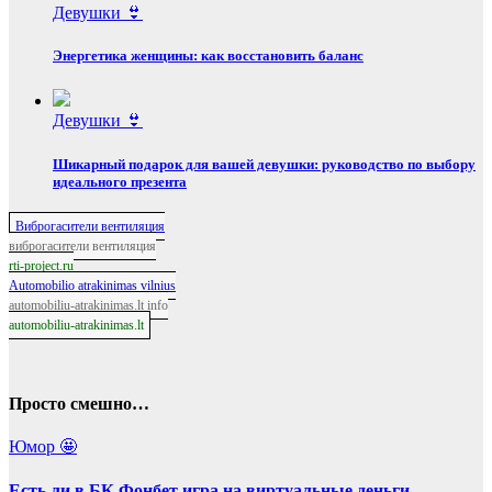
Девушки 👙
Энергетика женщины: как восстановить баланс
Девушки 👙
Шикарный подарок для вашей девушки: руководство по выбору
идеального презента
Виброгасители вентиляция
виброгасители вентиляция
rti-project.ru
Automobilio atrakinimas vilnius
automobiliu-atrakinimas.lt info
automobiliu-atrakinimas.lt
Просто смешно…
Юмор 🤩
Есть ли в БК Фонбет игра на виртуальные деньги