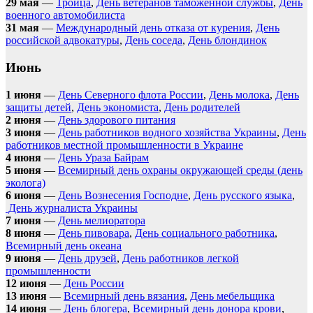
29 мая
—
Троица
,
День ветеранов таможенной службы
,
День
военного автомобилиста
31 мая
—
Международный день отказа от курения
,
День
российской адвокатуры
,
День соседа
,
День блондинок
Июнь
1 июня
—
День Северного флота России
,
День молока
,
День
защиты детей
,
День экономиста
,
День родителей
2 июня
—
День здорового питания
3 июня
—
День работников водного хозяйства Украины
,
День
работников местной промышленности в Украине
4 июня
—
День Ураза Байрам
5 июня
—
Всемирный день охраны окружающей среды (день
эколога)
6 июня
—
День Вознесения Господне
,
День русского языка
,
День журналиста Украины
7 июня
—
День мелиоратора
8 июня
—
День пивовара
,
День социального работника
,
Всемирный день океана
9 июня
—
День друзей
,
День работников легкой
промышленности
12 июня
—
День России
13 июня
—
Всемирный день вязания
,
День мебельщика
14 июня
—
День блогера
,
Всемирный день донора крови
,