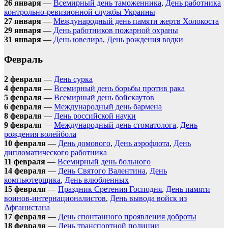
26 января
—
Всемирный день таможенника
,
День работника
контрольно-ревизионной службы Украины
27 января
—
Международный день памяти жертв Холокоста
29 января
—
День работников пожарной охраны
31 января
—
День ювелира
,
День рождения водки
Февраль
2 февраля
—
День сурка
4 февраля
—
Всемирный день борьбы против рака
5 февраля
—
Всемирный день бойскаутов
6 февраля
—
Международный день бармена
8 февраля
—
День российской науки
9 февраля
—
Международный день стоматолога
,
День
рождения волейбола
10 февраля
—
День домового
,
День аэрофлота
,
День
дипломатического работника
11 февраля
—
Всемирный день больного
14 февраля
—
День Святого Валентина
,
День
компьютерщика
,
День влюбленных
15 февраля
—
Праздник Сретения Господня
,
День памяти
воинов-интернационалистов
,
День вывода войск из
Афганистана
17 февраля
—
День спонтанного проявления доброты
18 февраля
—
День транспортной полиции