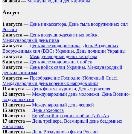
30 июля
—
Международный день дружбы
Август
1 августа
—
День инкассатора
,
День тыла вооруженных сил
России
2 августа
—
День воздушно-десантных войск
,
Международный день пива
4 августа
—
День железнодорожника
,
День Воздушных
Вооруженных сил (ВВС) Украины
,
День полиции Украины
5 августа
—
Международный день светофора
6 августа
—
День железнодорожных войск
8 августа
—
День войск связи Украины
,
Международный
день альпинизма
9 августа
—
Преображение Господне (Яблочный Спас)
,
Международный день коренных народов мира
11 августа
—
День физкультурника
,
День строителя
12 августа
—
Международный день молодежи
,
День Военно-
воздушных сил
13 августа
—
Международный день левшей
15 августа
—
День археолога
16 августа
—
Еврейский праздник любви Ту бе-Ав
17 августа
—
День трейдера
,
Всемирный день бездомных
животных
18 августа
—
День Воздушного флота России