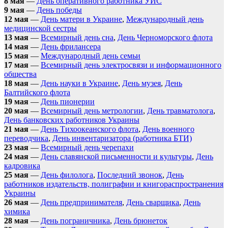
8 мая
—
День оперативного работника УИС
9 мая
—
День победы
12 мая
—
День матери в Украине
,
Международный день
медицинской сестры
13 мая
—
Всемирный день сна
,
День Черноморского флота
14 мая
—
День фрилансера
15 мая
—
Международный день семьи
17 мая
—
Всемирный день электросвязи и информационного
общества
18 мая
—
День науки в Украине
,
День музея
,
День
Балтийского флота
19 мая
—
День пионерии
20 мая
—
Всемирный день метрологии
,
День травматолога
,
День банковских работников Украины
21 мая
—
День Тихоокеанского флота
,
День военного
переводчика
,
День инвентаризатора (работника БТИ)
23 мая
—
Всемирный день черепахи
24 мая
—
День славянской письменности и культуры
,
День
кадровика
25 мая
—
День филолога
,
Последний звонок
,
День
работников издательств, полиграфии и книгораспространения
Украины
26 мая
—
День предпринимателя
,
День сварщика
,
День
химика
28 мая
—
День пограничника
,
День брюнеток