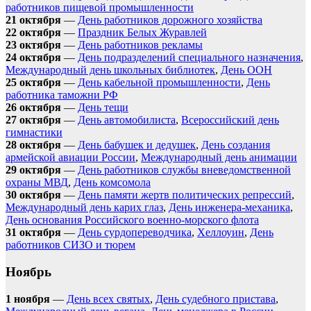
работников пищевой промышленности
21 октября
—
День работников дорожного хозяйства
22 октября
—
Праздник Белых Журавлей
23 октября
—
День работников рекламы
24 октября
—
День подразделений специального назначения
,
Международный день школьных библиотек
,
День ООН
25 октября
—
День кабельной промышленности
,
День
работника таможни РФ
26 октября
—
День тещи
27 октября
—
День автомобилиста
,
Всероссийский день
гимнастики
28 октября
—
День бабушек и дедушек
,
День создания
армейской авиации России
,
Международный день анимации
29 октября
—
День работников службы вневедомственной
охраны МВД
,
День комсомола
30 октября
—
День памяти жертв политических репрессий
,
Международный день карих глаз
,
День инженера-механика
,
День основания Российского военно-морского флота
31 октября
—
День сурдопереводчика
,
Хеллоуин
,
День
работников СИЗО и тюрем
Ноябрь
1 ноября
—
День всех святых
,
День судебного пристава
,