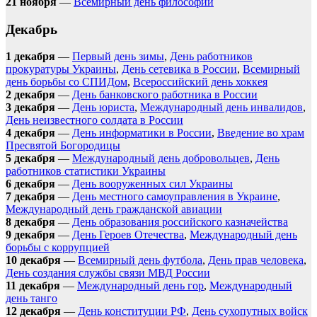
21 ноября
—
Всемирный день философии
Декабрь
1 декабря
—
Первый день зимы
,
День работников
прокуратуры Украины
,
День сетевика в России
,
Всемирный
день борьбы со СПИДом
,
Всероссийский день хоккея
2 декабря
—
День банковского работника в России
3 декабря
—
День юриста
,
Международный день инвалидов
,
День неизвестного солдата в России
4 декабря
—
День информатики в России
,
Введение во храм
Пресвятой Богородицы
5 декабря
—
Международный день добровольцев
,
День
работников статистики Украины
6 декабря
—
День вооруженных сил Украины
7 декабря
—
День местного самоуправления в Украине
,
Международный день гражданской авиации
8 декабря
—
День образования российского казначейства
9 декабря
—
День Героев Отечества
,
Международный день
борьбы с коррупцией
10 декабря
—
Всемирный день футбола
,
День прав человека
,
День создания службы связи МВД России
11 декабря
—
Международный день гор
,
Международный
день танго
12 декабря
—
День конституции РФ
,
День сухопутных войск