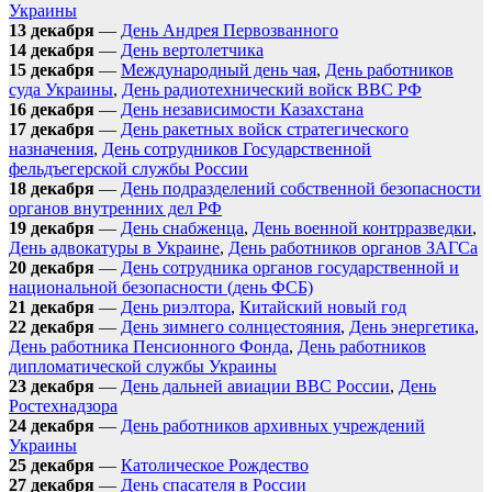
Украины
13 декабря
—
День Андрея Первозванного
14 декабря
—
День вертолетчика
15 декабря
—
Международный день чая
,
День работников
суда Украины
,
День радиотехнический войск ВВС РФ
16 декабря
—
День независимости Казахстана
17 декабря
—
День ракетных войск стратегического
назначения
,
День сотрудников Государственной
фельдъегерской службы России
18 декабря
—
День подразделений собственной безопасности
органов внутренних дел РФ
19 декабря
—
День снабженца
,
День военной контрразведки
,
День адвокатуры в Украине
,
День работников органов ЗАГСа
20 декабря
—
День сотрудника органов государственной и
национальной безопасности (день ФСБ)
21 декабря
—
День риэлтора
,
Китайский новый год
22 декабря
—
День зимнего солнцестояния
,
День энергетика
,
День работника Пенсионного Фонда
,
День работников
дипломатической службы Украины
23 декабря
—
День дальней авиации ВВС России
,
День
Ростехнадзора
24 декабря
—
День работников архивных учреждений
Украины
25 декабря
—
Католическое Рождество
27 декабря
—
День спасателя в России