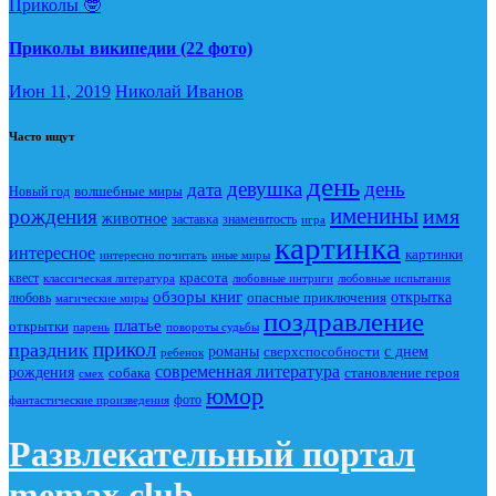
Приколы 🤓
Приколы википедии (22 фото)
Июн 11, 2019
Николай Иванов
Часто ищут
день
девушка
день
дата
Новый год
волшебные миры
именины
имя
рождения
животное
заставка
знаменитость
игра
картинка
интересное
картинки
интересно почитать
иные миры
красота
квест
классическая литература
любовные интриги
любовные испытания
обзоры книг
опасные приключения
открытка
любовь
магические миры
поздравление
платье
открытки
повороты судьбы
парень
прикол
праздник
романы
сверхспособности
с днем
ребенок
современная литература
рождения
собака
становление героя
смех
юмор
фото
фантастические произведения
Развлекательный портал
memax.club