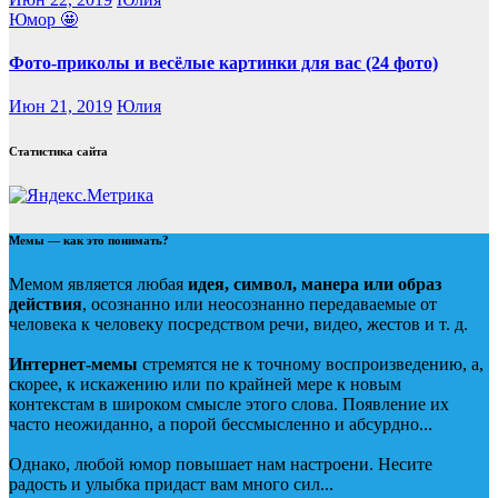
Юмор 🤩
Фото-приколы и весёлые картинки для вас (24 фото)
Июн 21, 2019
Юлия
Статистика сайта
Мемы — как это понимать?
Мемом является любая
идея, символ, манера или образ
действия
, осознанно или неосознанно передаваемые от
человека к человеку посредством речи, видео, жестов и т. д.
Интернет-мемы
стремятся не к точному воспроизведению, а,
скорее, к искажению или по крайней мере к новым
контекстам в широком смысле этого слова. Появление их
часто неожиданно, а порой бессмысленно и абсурдно...
Однако, любой юмор повышает нам настроени. Несите
радость и улыбка придаст вам много сил...