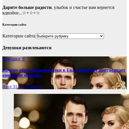
Дарите больше радости
, улыбок и счастье вам вернется
вдвойне...☆∘☆∘☆
Категории сайта
Категории сайта
Девушки развлекаются
Девушки 👙
Почему образ индивидуалки в Екатеринбурге притягивает
внимание мужчин
Июл 31, 2026
admin