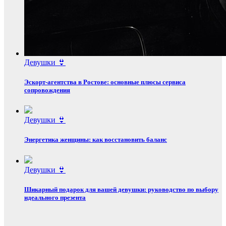
Девушки 👙
Эскорт‑агентства в Ростове: основные плюсы сервиса
сопровождения
Девушки 👙
Энергетика женщины: как восстановить баланс
Девушки 👙
Шикарный подарок для вашей девушки: руководство по выбору
идеального презента