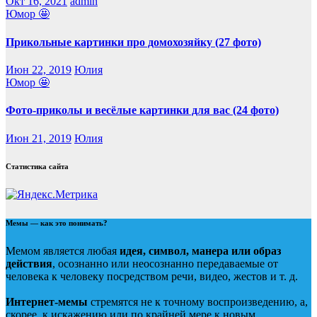
Окт 16, 2021
admin
Юмор 🤩
Прикольные картинки про домохозяйку (27 фото)
Июн 22, 2019
Юлия
Юмор 🤩
Фото-приколы и весёлые картинки для вас (24 фото)
Июн 21, 2019
Юлия
Статистика сайта
Мемы — как это понимать?
Мемом является любая
идея, символ, манера или образ
действия
, осознанно или неосознанно передаваемые от
человека к человеку посредством речи, видео, жестов и т. д.
Интернет-мемы
стремятся не к точному воспроизведению, а,
скорее, к искажению или по крайней мере к новым