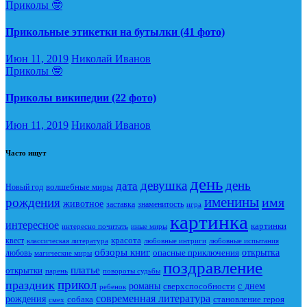
Приколы 🤓
Прикольные этикетки на бутылки (41 фото)
Июн 11, 2019
Николай Иванов
Приколы 🤓
Приколы википедии (22 фото)
Июн 11, 2019
Николай Иванов
Часто ищут
день
девушка
день
дата
Новый год
волшебные миры
именины
имя
рождения
животное
заставка
знаменитость
игра
картинка
интересное
картинки
интересно почитать
иные миры
красота
квест
классическая литература
любовные интриги
любовные испытания
обзоры книг
опасные приключения
открытка
любовь
магические миры
поздравление
платье
открытки
повороты судьбы
парень
прикол
праздник
романы
сверхспособности
с днем
ребенок
современная литература
рождения
собака
становление героя
смех