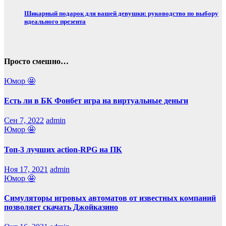
Шикарный подарок для вашей девушки: руководство по выбору
идеального презента
Просто смешно…
Юмор 🤩
Есть ли в БК Фонбет игра на виртуальные деньги
Сен 7, 2022
admin
Юмор 🤩
Топ-3 лучших action-RPG на ПК
Ноя 17, 2021
admin
Юмор 🤩
Симуляторы игровых автоматов от известных компаний
позволяет скачать Джойказино