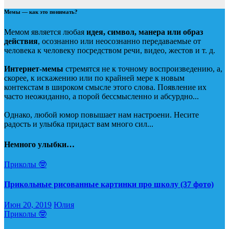
Мемы — как это понимать?
Мемом является любая
идея, символ, манера или образ
действия
, осознанно или неосознанно передаваемые от
человека к человеку посредством речи, видео, жестов и т. д.
Интернет-мемы
стремятся не к точному воспроизведению, а,
скорее, к искажению или по крайней мере к новым
контекстам в широком смысле этого слова. Появление их
часто неожиданно, а порой бессмысленно и абсурдно...
Однако, любой юмор повышает нам настроени. Несите
радость и улыбка придаст вам много сил...
Немного улыбки…
Приколы 🤓
Прикольные рисованные картинки про школу (37 фото)
Июн 20, 2019
Юлия
Приколы 🤓