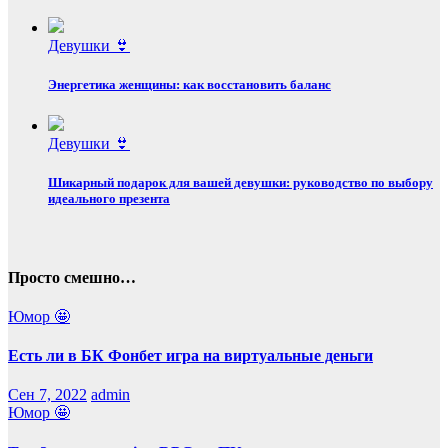
Девушки 👙
Энергетика женщины: как восстановить баланс
Девушки 👙
Шикарный подарок для вашей девушки: руководство по выбору
идеального презента
Просто смешно…
Юмор 🤩
Есть ли в БК Фонбет игра на виртуальные деньги
Сен 7, 2022
admin
Юмор 🤩