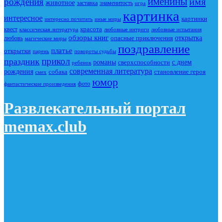
именины
имя
рождения
животное
заставка
знаменитость
игра
картинка
интересное
картинки
интересно почитать
иные миры
красота
квест
классическая литература
любовные интриги
любовные испытания
обзоры книг
опасные приключения
открытка
любовь
магические миры
поздравление
платье
открытки
повороты судьбы
парень
прикол
праздник
романы
сверхспособности
с днем
ребенок
современная литература
рождения
собака
становление героя
смех
юмор
фото
фантастические произведения
Развлекательный портал
memax.club