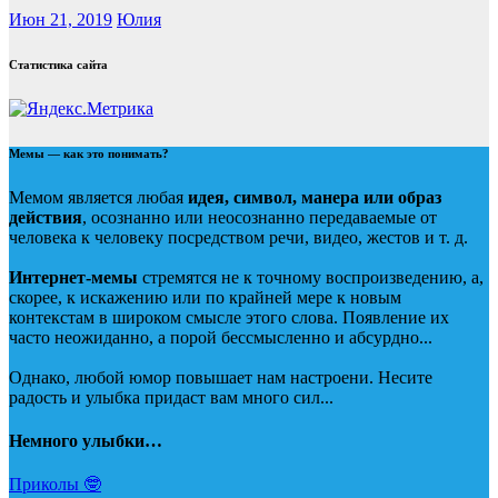
Июн 21, 2019
Юлия
Статистика сайта
Мемы — как это понимать?
Мемом является любая
идея, символ, манера или образ
действия
, осознанно или неосознанно передаваемые от
человека к человеку посредством речи, видео, жестов и т. д.
Интернет-мемы
стремятся не к точному воспроизведению, а,
скорее, к искажению или по крайней мере к новым
контекстам в широком смысле этого слова. Появление их
часто неожиданно, а порой бессмысленно и абсурдно...
Однако, любой юмор повышает нам настроени. Несите
радость и улыбка придаст вам много сил...
Немного улыбки…
Приколы 🤓