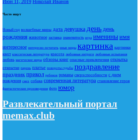
Июн 11, 2019
Николай Иванов
Часто ищут
день
девушка
день
дата
Новый год
волшебные миры
именины
имя
рождения
животное
заставка
знаменитость
игра
картинка
интересное
картинки
интересно почитать
иные миры
красота
квест
классическая литература
любовные интриги
любовные испытания
обзоры книг
опасные приключения
открытка
любовь
магические миры
поздравление
платье
открытки
повороты судьбы
парень
прикол
праздник
романы
сверхспособности
с днем
ребенок
современная литература
рождения
собака
становление героя
смех
юмор
фото
фантастические произведения
Развлекательный портал
memax.club