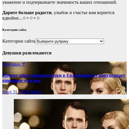
уважение и подчеркиваете значимость ваших отношений.
Дарите больше радости
, улыбок и счастье вам вернется
вдвойне...☆∘☆∘☆
Категории сайта
Категории сайта
Девушки развлекаются
Девушки 👙
Почему образ индивидуалки в Екатеринбурге притягивает
внимание мужчин
Июл 31, 2026
admin