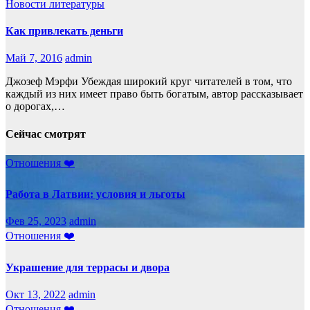
Новости литературы
Как привлекать деньги
Май 7, 2016
admin
Джозеф Мэрфи Убеждая широкий круг читателей в том, что
каждый из них имеет право быть богатым, автор рассказывает
о дорогах,…
Сейчас смотрят
Отношения ❤️
Работа в Латвии: условия и льготы
Фев 25, 2023
admin
Отношения ❤️
Украшение для террасы и двора
Окт 13, 2022
admin
Отношения ❤️