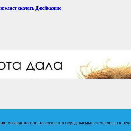
зволяет скачать Джойказино
вия
, осознанно или неосознанно передаваемые от человека к челов