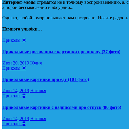
Интернет-мемы
стремятся не к точному воспроизведению, а, 
а порой бессмысленно и абсурдно...
Однако, любой юмор повышает нам настроени. Несите радость и
Немного улыбки…
Приколы 🤓
Прикольные рисованные картинки про школу (37 фото)
Июн 20, 2019
Юлия
Приколы 🤓
Прикольные картинки про еду (101 фото)
Июн 14, 2019
Наталья
Приколы 🤓
Прикольные картинки с надписями про отпуск (80 фото)
Июн 14, 2019
Наталья
Приколы 🤓