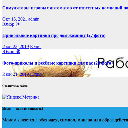
Симуляторы игровых автоматов от известных компаний по
Окт 16, 2021
admin
Юмор 🤩
Прикольные картинки про домохозяйку (27 фото)
Июн 22, 2019
Юлия
Юмор 🤩
Фото-приколы и весёлые картинки для вас (24 фото)
Июн 21, 2019
Юлия
Статистика сайта
Мемы — как это понимать?
Мемом является любая
идея, символ, манера или образ дейст