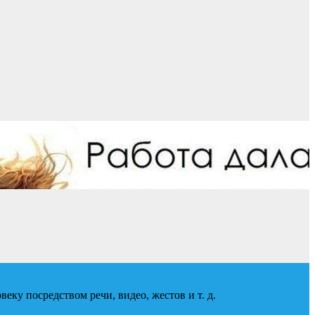
еку посредством речи, видео, жестов и т. д.