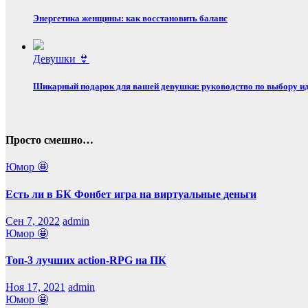
Энергетика женщины: как восстановить баланс
Девушки 👙
Шикарный подарок для вашей девушки: руководство по выбору ид
Просто смешно…
Юмор 🤩
Есть ли в БК Фонбет игра на виртуальные деньги
Сен 7, 2022
admin
Юмор 🤩
Топ-3 лучших action-RPG на ПК
Ноя 17, 2021
admin
Юмор 🤩