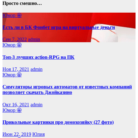
Просто смешно…
Юмор 🤩
Есть ли в БК Фонбет игра на виртуальные деньги
Сен 7, 2022
admin
Юмор 🤩
Топ-3 лучших action-RPG на ПК
Ноя 17, 2021
admin
Юмор 🤩
Симуляторы игровых автоматов от известных компаний
позволяет скачать Джойказино
Окт 16, 2021
admin
Юмор 🤩
Прикольные картинки про домохозяйку (27 фото)
Июн 22, 2019
Юлия