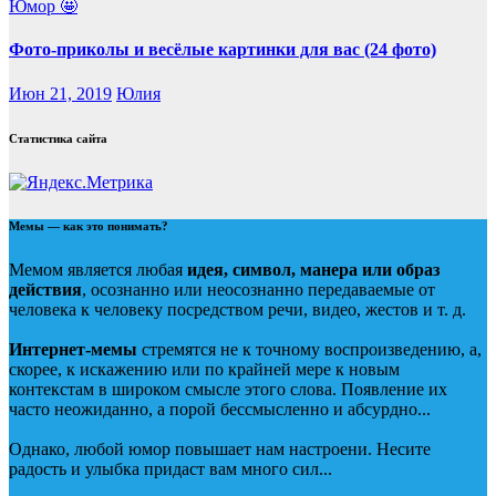
Юмор 🤩
Фото-приколы и весёлые картинки для вас (24 фото)
Июн 21, 2019
Юлия
Статистика сайта
Мемы — как это понимать?
Мемом является любая
идея, символ, манера или образ
действия
, осознанно или неосознанно передаваемые от
человека к человеку посредством речи, видео, жестов и т. д.
Интернет-мемы
стремятся не к точному воспроизведению, а,
скорее, к искажению или по крайней мере к новым
контекстам в широком смысле этого слова. Появление их
часто неожиданно, а порой бессмысленно и абсурдно...
Однако, любой юмор повышает нам настроени. Несите
радость и улыбка придаст вам много сил...