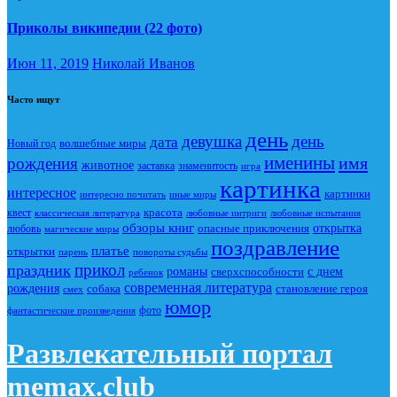
Приколы википедии (22 фото)
Июн 11, 2019
Николай Иванов
Часто ищут
день
девушка
день
дата
Новый год
волшебные миры
именины
имя
рождения
животное
заставка
знаменитость
игра
картинка
интересное
картинки
интересно почитать
иные миры
красота
квест
классическая литература
любовные интриги
любовные испытания
обзоры книг
опасные приключения
открытка
любовь
магические миры
поздравление
платье
открытки
повороты судьбы
парень
прикол
праздник
романы
сверхспособности
с днем
ребенок
современная литература
рождения
собака
становление героя
смех
юмор
фото
фантастические произведения
Развлекательный портал
memax.club