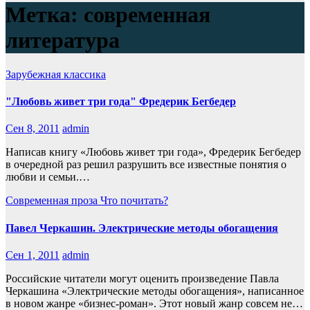
Метка:
современная
литература
Зарубежная классика
"Любовь живет три года" Фредерик Бегбедер
Сен 8, 2011
admin
Написав книгу «Любовь живет три года», Фредерик Бегбедер
в очередной раз решил разрушить все известные понятия о
любви и семьи.…
Современная проза
Что почитать?
Павел Черкашин. Электрические методы обогащения
Сен 1, 2011
admin
Российские читатели могут оценить произведение Павла
Черкашина «Электрические методы обогащения», написанное
в новом жанре «бизнес-роман». Этот новый жанр совсем не…