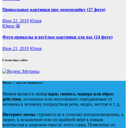
Прикольные картинки про домохозяйку (27 фото)
Июн 22, 2019
Юлия
Юмор 🤩
Фото-приколы и весёлые картинки для вас (24 фото)
Июн 21, 2019
Юлия
Статистика сайта
Мемы — как это понимать?
Мемом является любая
идея, символ, манера или образ
действия
, осознанно или неосознанно передаваемые от
человека к человеку посредством речи, видео, жестов и т. д.
Интернет-мемы
стремятся не к точному воспроизведению, а,
скорее, к искажению или по крайней мере к новым
контекстам в широком смысле этого слова. Появление их