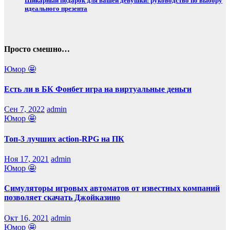
Шикарный подарок для вашей девушки: руководство по выбору
идеального презента
Просто смешно…
Юмор 🤩
Есть ли в БК Фонбет игра на виртуальные деньги
Сен 7, 2022
admin
Юмор 🤩
Топ-3 лучших action-RPG на ПК
Ноя 17, 2021
admin
Юмор 🤩
Симуляторы игровых автоматов от известных компаний
позволяет скачать Джойказино
Окт 16, 2021
admin
Юмор 🤩