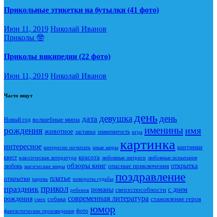
Прикольные этикетки на бутылки (41 фото)
Июн 11, 2019
Николай Иванов
Приколы 🤓
Приколы википедии (22 фото)
Июн 11, 2019
Николай Иванов
Часто ищут
день
девушка
день
дата
Новый год
волшебные миры
именины
имя
рождения
животное
заставка
знаменитость
игра
картинка
интересное
картинки
интересно почитать
иные миры
красота
квест
классическая литература
любовные интриги
любовные испытания
обзоры книг
опасные приключения
открытка
любовь
магические миры
поздравление
платье
открытки
повороты судьбы
парень
прикол
праздник
романы
сверхспособности
с днем
ребенок
современная литература
рождения
собака
становление героя
смех
юмор
фото
фантастические произведения