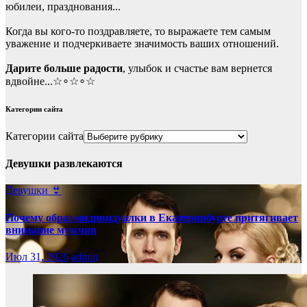
юбилеи, празднования...
Когда вы кого-то поздравляете, то выражаете тем самым
уважение и подчеркиваете значимость ваших отношений.
Дарите больше радости
, улыбок и счастье вам вернется
вдвойне...☆∘☆∘☆
Категории сайта
Категории сайта
Девушки развлекаются
Девушки 👙
Почему образ индивидуалки в Екатеринбурге притягивает
внимание мужчин
Июл 31, 2026
admin