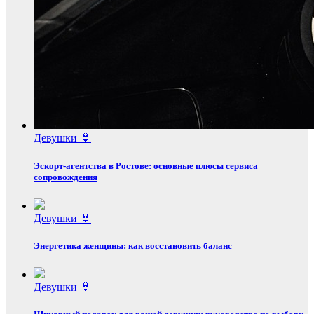
Девушки 👙
Эскорт‑агентства в Ростове: основные плюсы сервиса
сопровождения
Девушки 👙
Энергетика женщины: как восстановить баланс
Девушки 👙