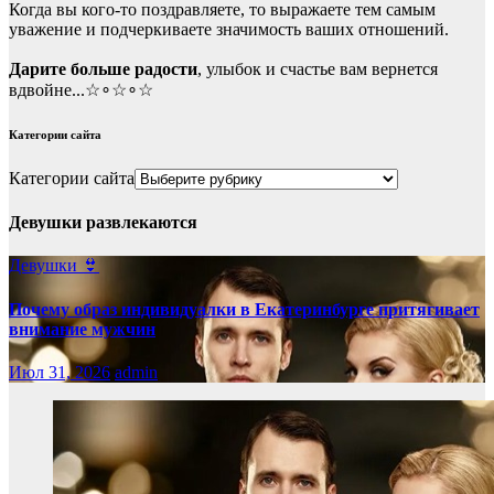
Когда вы кого-то поздравляете, то выражаете тем самым
уважение и подчеркиваете значимость ваших отношений.
Дарите больше радости
, улыбок и счастье вам вернется
вдвойне...☆∘☆∘☆
Категории сайта
Категории сайта
Девушки развлекаются
Девушки 👙
Почему образ индивидуалки в Екатеринбурге притягивает
внимание мужчин
Июл 31, 2026
admin