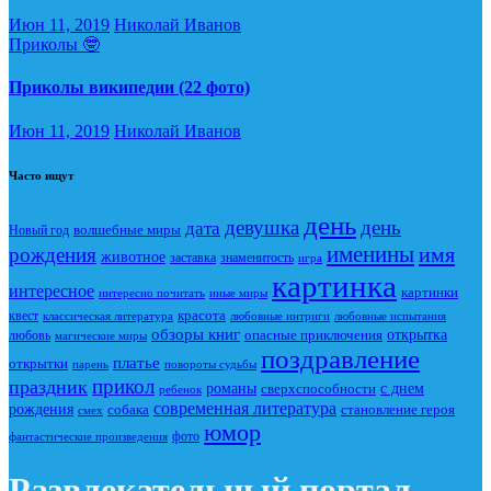
Июн 11, 2019
Николай Иванов
Приколы 🤓
Приколы википедии (22 фото)
Июн 11, 2019
Николай Иванов
Часто ищут
день
девушка
день
дата
Новый год
волшебные миры
именины
имя
рождения
животное
заставка
знаменитость
игра
картинка
интересное
картинки
интересно почитать
иные миры
красота
квест
классическая литература
любовные интриги
любовные испытания
обзоры книг
опасные приключения
открытка
любовь
магические миры
поздравление
платье
открытки
повороты судьбы
парень
прикол
праздник
романы
сверхспособности
с днем
ребенок
современная литература
рождения
собака
становление героя
смех
юмор
фото
фантастические произведения
Развлекательный портал