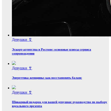
Девушки 👙
Эскорт‑агентства в Ростове: основные плюсы сервиса
сопровождения
Девушки 👙
Энергетика женщины: как восстановить баланс
Девушки 👙
Шикарный подарок для вашей девушки: руководство по выбору
идеального презента