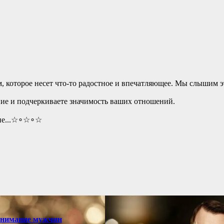
м, которое несет что-то радостное и впечатляющее. Мы слышим э
ние и подчеркиваете значимость ваших отношений.
ойне...☆∘☆∘☆
 внимание мужчин