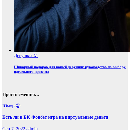
Девушки 👙
Шикарный подарок для вашей девушки: руководство по выбору
идеального презента
Просто смешно…
Юмор 🤩
Есть ли в БК Фонбет игра на виртуальные деньги
Сен 7, 2022
admin