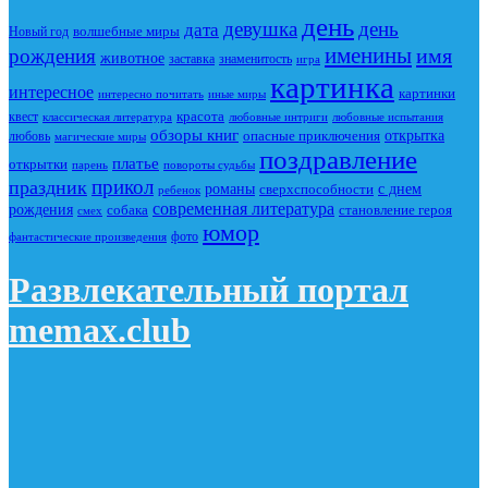
день
девушка
день
дата
Новый год
волшебные миры
именины
имя
рождения
животное
заставка
знаменитость
игра
картинка
интересное
картинки
интересно почитать
иные миры
красота
квест
классическая литература
любовные интриги
любовные испытания
обзоры книг
опасные приключения
открытка
любовь
магические миры
поздравление
платье
открытки
повороты судьбы
парень
прикол
праздник
романы
сверхспособности
с днем
ребенок
современная литература
рождения
собака
становление героя
смех
юмор
фото
фантастические произведения
Развлекательный портал
memax.club