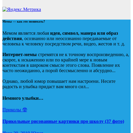
Мемы — как это понимать?
Мемом является любая
идея, символ, манера или образ
действия
, осознанно или неосознанно передаваемые от
человека к человеку посредством речи, видео, жестов и т. д.
Интернет-мемы
стремятся не к точному воспроизведению, а,
скорее, к искажению или по крайней мере к новым
контекстам в широком смысле этого слова. Появление их
часто неожиданно, а порой бессмысленно и абсурдно...
Однако, любой юмор повышает нам настроени. Несите
радость и улыбка придаст вам много сил...
Немного улыбки…
Приколы 🤓
Прикольные рисованные картинки про школу (37 фото)