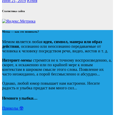
Июн 21, 2019
Юлия
Статистика сайта
Мемы — как это понимать?
Мемом является любая
идея, символ, манера или образ
действия
, осознанно или неосознанно передаваемые от
человека к человеку посредством речи, видео, жестов и т. д.
Интернет-мемы
стремятся не к точному воспроизведению, а,
скорее, к искажению или по крайней мере к новым
контекстам в широком смысле этого слова. Появление их
часто неожиданно, а порой бессмысленно и абсурдно...
Однако, любой юмор повышает нам настроени. Несите
радость и улыбка придаст вам много сил...
Немного улыбки…
Приколы 🤓