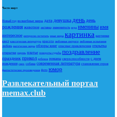
Часто ищут
день
девушка
день
дата
Новый год
волшебные миры
именины
имя
рождения
животное
заставка
знаменитость
игра
картинка
интересное
картинки
интересно почитать
иные миры
красота
квест
классическая литература
любовные интриги
любовные испытания
обзоры книг
опасные приключения
открытка
любовь
магические миры
поздравление
платье
открытки
повороты судьбы
парень
прикол
праздник
романы
сверхспособности
с днем
ребенок
современная литература
рождения
собака
становление героя
смех
юмор
фото
фантастические произведения
Развлекательный портал
memax.club