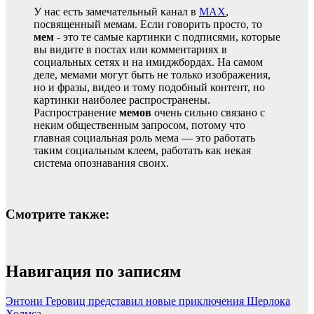
У нас есть замечательный канал в
MAX
,
посвященный мемам. Если говорить просто, то
мем
- это те самые картинки с подписями, которые
вы видите в постах или комментариях в
социальных сетях и на имиджбордах. На самом
деле, мемами могут быть не только изображения,
но и фразы, видео и тому подобный контент, но
картинки наиболее распространены.
Распространение
мемов
очень сильно связано с
неким общественным запросом, потому что
главная социальная роль мема — это работать
таким социальным клеем, работать как некая
система опознавания своих.
Смотрите также:
Навигация по записям
Энтони Геровиц представил новые приключения Шерлока
Холмса