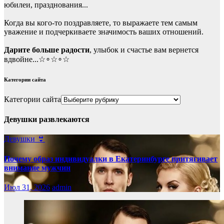
юбилеи, празднования...
Когда вы кого-то поздравляете, то выражаете тем самым
уважение и подчеркиваете значимость ваших отношений.
Дарите больше радости
, улыбок и счастье вам вернется
вдвойне...☆∘☆∘☆
Категории сайта
Категории сайта
Девушки развлекаются
Девушки 👙
Почему образ индивидуалки в Екатеринбурге притягивает
внимание мужчин
Июл 31, 2026
admin