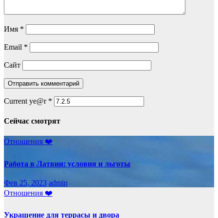
Имя
*
Email
*
Сайт
Current ye@r
*
Сейчас смотрят
Отношения ❤️
Работа в Латвии: условия и льготы
Фев 25, 2023
admin
Отношения ❤️
Украшение для террасы и двора