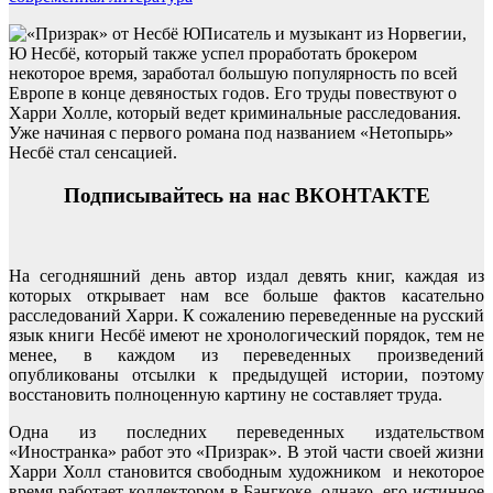
Писатель и музыкант из Норвегии,
Ю Несбё, который также успел проработать брокером
некоторое время, заработал большую популярность по всей
Европе в конце девяностых годов. Его труды повествуют о
Харри Холле, который ведет криминальные расследования.
Уже начиная с первого романа под названием «Нетопырь»
Несбё стал сенсацией.
Подписывайтесь на нас ВКОНТАКТЕ
На сегодняшний день автор издал девять книг, каждая из
которых открывает нам все больше фактов касательно
расследований Харри. К сожалению переведенные на русский
язык книги Несбё имеют не хронологический порядок, тем не
менее, в каждом из переведенных произведений
опубликованы отсылки к предыдущей истории, поэтому
восстановить полноценную картину не составляет труда.
Одна из последних переведенных издательством
«Иностранка» работ это «Призрак». В этой части своей жизни
Харри Холл становится свободным художником и некоторое
время работает коллектором в Бангкоке, однако, его истинное