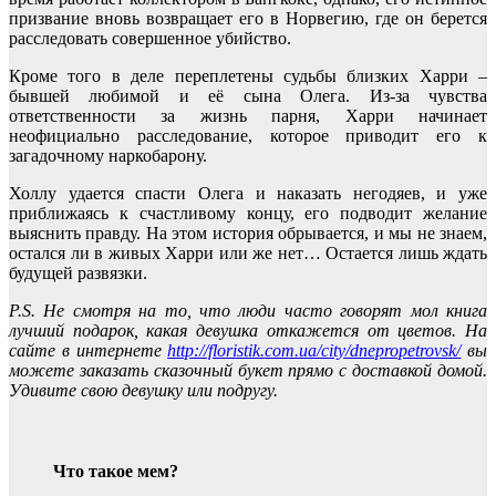
призвание вновь возвращает его в Норвегию, где он берется
расследовать совершенное убийство.
Кроме того в деле переплетены судьбы близких Харри –
бывшей любимой и её сына Олега. Из-за чувства
ответственности за жизнь парня, Харри начинает
неофициально расследование, которое приводит его к
загадочному наркобарону.
Холлу удается спасти Олега и наказать негодяев, и уже
приближаясь к счастливому концу, его подводит желание
выяснить правду. На этом история обрывается, и мы не знаем,
остался ли в живых Харри или же нет… Остается лишь ждать
будущей развязки.
P.S. Не смотря на то, что люди часто говорят мол книга
лучший подарок, какая девушка откажется от цветов. На
сайте в интернете
http://floristik.com.ua/city/dnepropetrovsk/
вы
можете заказать сказочный букет прямо с доставкой домой.
Удивите свою девушку или подругу.
Что такое мем?