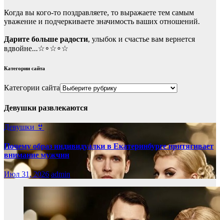
Когда вы кого-то поздравляете, то выражаете тем самым
уважение и подчеркиваете значимость ваших отношений.
Дарите больше радости
, улыбок и счастье вам вернется
вдвойне...☆∘☆∘☆
Категории сайта
Категории сайта
Девушки развлекаются
Девушки 👙
Почему образ индивидуалки в Екатеринбурге притягивает
внимание мужчин
Июл 31, 2026
admin