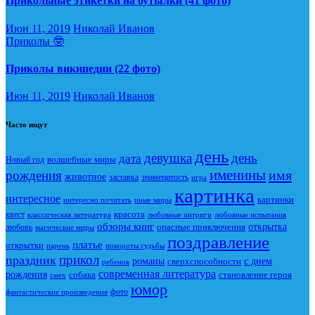
Прикольные этикетки на бутылки (41 фото)
Июн 11, 2019
Николай Иванов
Приколы 🤓
Приколы википедии (22 фото)
Июн 11, 2019
Николай Иванов
Часто ищут
день
девушка
день
дата
Новый год
волшебные миры
именины
имя
рождения
животное
заставка
знаменитость
игра
картинка
интересное
картинки
интересно почитать
иные миры
красота
квест
классическая литература
любовные интриги
любовные испытания
обзоры книг
опасные приключения
открытка
любовь
магические миры
поздравление
платье
открытки
повороты судьбы
парень
прикол
праздник
романы
сверхспособности
с днем
ребенок
современная литература
рождения
собака
становление героя
смех
юмор
фото
фантастические произведения