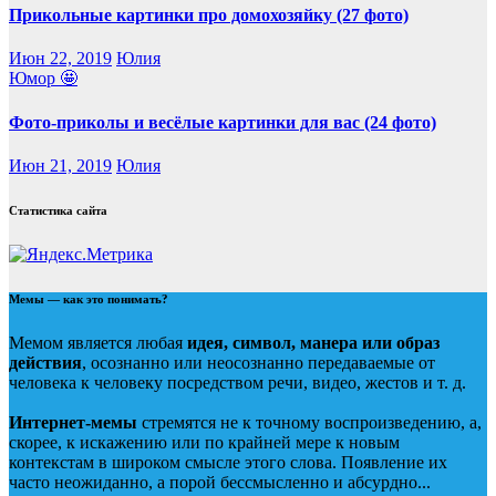
Прикольные картинки про домохозяйку (27 фото)
Июн 22, 2019
Юлия
Юмор 🤩
Фото-приколы и весёлые картинки для вас (24 фото)
Июн 21, 2019
Юлия
Статистика сайта
Мемы — как это понимать?
Мемом является любая
идея, символ, манера или образ
действия
, осознанно или неосознанно передаваемые от
человека к человеку посредством речи, видео, жестов и т. д.
Интернет-мемы
стремятся не к точному воспроизведению, а,
скорее, к искажению или по крайней мере к новым
контекстам в широком смысле этого слова. Появление их
часто неожиданно, а порой бессмысленно и абсурдно...