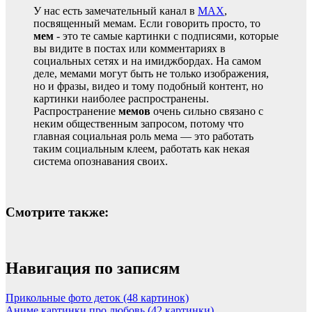
У нас есть замечательный канал в
MAX
,
посвященный мемам. Если говорить просто, то
мем
- это те самые картинки с подписями, которые
вы видите в постах или комментариях в
социальных сетях и на имиджбордах. На самом
деле, мемами могут быть не только изображения,
но и фразы, видео и тому подобный контент, но
картинки наиболее распространены.
Распространение
мемов
очень сильно связано с
неким общественным запросом, потому что
главная социальная роль мема — это работать
таким социальным клеем, работать как некая
система опознавания своих.
Смотрите также:
Навигация по записям
Прикольные фото деток (48 картинок)
Аниме картинки про любовь (42 картинки)