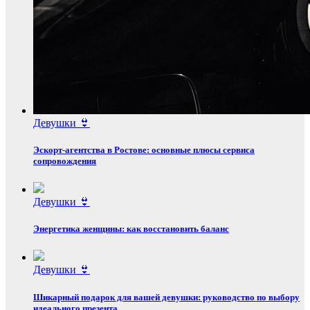
Девушки 👙
Эскорт‑агентства в Ростове: основные плюсы сервиса
сопровождения
Девушки 👙
Энергетика женщины: как восстановить баланс
Девушки 👙
Шикарный подарок для вашей девушки: руководство по выбору
идеального презента