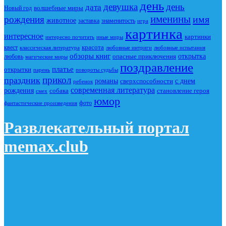
день
девушка
день
дата
Новый год
волшебные миры
именины
имя
рождения
животное
заставка
знаменитость
игра
картинка
интересное
картинки
интересно почитать
иные миры
красота
квест
классическая литература
любовные интриги
любовные испытания
обзоры книг
опасные приключения
открытка
любовь
магические миры
поздравление
платье
открытки
повороты судьбы
парень
прикол
праздник
романы
сверхспособности
с днем
ребенок
современная литература
рождения
собака
становление героя
смех
юмор
фото
фантастические произведения
Развлекательный портал
memax.club