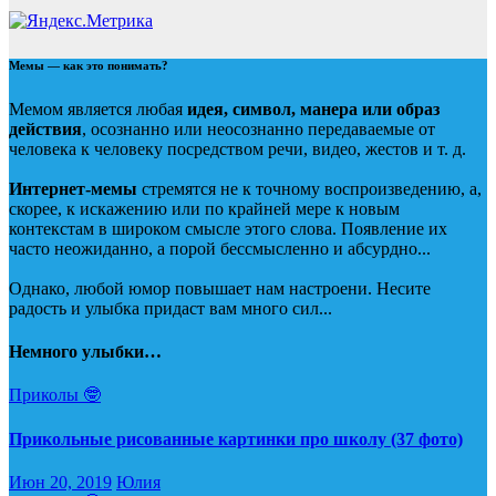
Мемы — как это понимать?
Мемом является любая
идея, символ, манера или образ
действия
, осознанно или неосознанно передаваемые от
человека к человеку посредством речи, видео, жестов и т. д.
Интернет-мемы
стремятся не к точному воспроизведению, а,
скорее, к искажению или по крайней мере к новым
контекстам в широком смысле этого слова. Появление их
часто неожиданно, а порой бессмысленно и абсурдно...
Однако, любой юмор повышает нам настроени. Несите
радость и улыбка придаст вам много сил...
Немного улыбки…
Приколы 🤓
Прикольные рисованные картинки про школу (37 фото)
Июн 20, 2019
Юлия