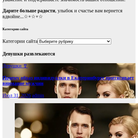
Дарите больше радости
, улыбок и счастье вам вернется
вдвойне...☆∘☆∘☆
Категории сайта
Категории сайта
Девушки развлекаются
Девушки 👙
Почему образ индивидуалки в Екатеринбурге притягивает
внимание мужчин
Июл 31, 2026
admin