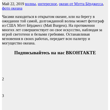
Май 22, 2019
волны
,
интересное
,
океан от Мэтта Бёрджесса
,
фото океана
Часами находиться в открытом океане, или на берегу в
ожидании той самой, долгожданной волны может фотограф
из США Мэтт Бёрджесс (Matt Burgess). На протяжении
многих лет совершенствует он свое искусство, наблюдая за
игрой светотени и белыми гребнями. Останавливая
мгновения в своих работах, передает всю палитру и
могущество океана.
Подписывайтесь на нас ВКОНТАКТЕ
2
3