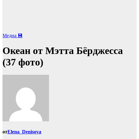
Медиа 💾
Океан от Мэтта Бёрджесса
(37 фото)
от
Elena_Denisova