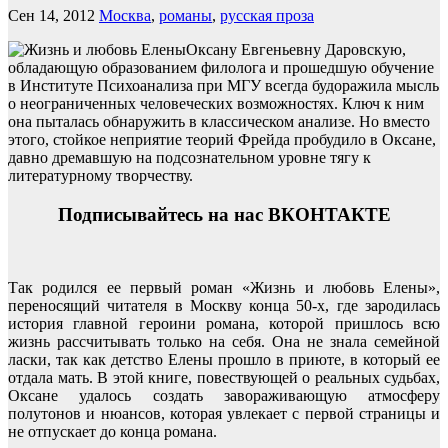
Сен 14, 2012
Москва
,
романы
,
русская проза
Оксану Евгеньевну Даровскую,
обладающую образованием филолога и прошедшую обучение
в Институте Психоанализа при МГУ всегда будоражила мысль
о неограниченных человеческих возможностях. Ключ к ним
она пыталась обнаружить в классическом анализе. Но вместо
этого, стойкое неприятие теорий Фрейда пробудило в Оксане,
давно дремавшую на подсознательном уровне тягу к
литературному творчеству.
Подписывайтесь на нас ВКОНТАКТЕ
Так родился ее первый роман «Жизнь и любовь Елены»,
переносящий читателя в Москву конца 50-х, где зародилась
история главной героини романа, которой пришлось всю
жизнь рассчитывать только на себя. Она не знала семейной
ласки, так как детство Елены прошло в приюте, в который ее
отдала мать. В этой книге, повествующей о реальных судьбах,
Оксане удалось создать завораживающую атмосферу
полутонов и нюансов, которая увлекает с первой страницы и
не отпускает до конца романа.