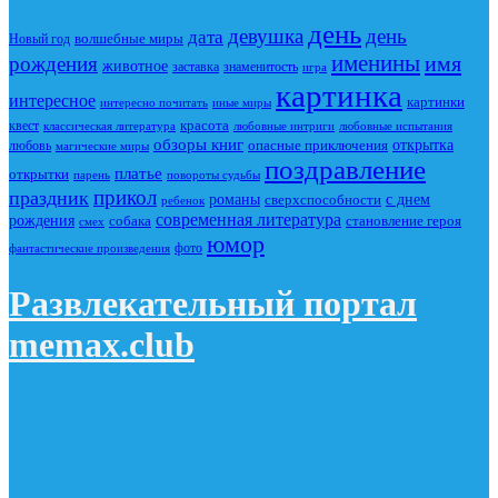
день
девушка
день
дата
Новый год
волшебные миры
именины
имя
рождения
животное
заставка
знаменитость
игра
картинка
интересное
картинки
интересно почитать
иные миры
красота
квест
классическая литература
любовные интриги
любовные испытания
обзоры книг
опасные приключения
открытка
любовь
магические миры
поздравление
платье
открытки
повороты судьбы
парень
прикол
праздник
романы
сверхспособности
с днем
ребенок
современная литература
рождения
собака
становление героя
смех
юмор
фото
фантастические произведения
Развлекательный портал
memax.club