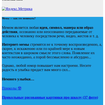
Мемы — как это понимать?
Мемом является любая
идея, символ, манера или образ
действия
, осознанно или неосознанно передаваемые от
человека к человеку посредством речи, видео, жестов и т. д.
Интернет-мемы
стремятся не к точному воспроизведению, а,
скорее, к искажению или по крайней мере к новым
контекстам в широком смысле этого слова. Появление их
часто неожиданно, а порой бессмысленно и абсурдно...
Однако, любой юмор повышает нам настроени. Несите
радость и улыбка придаст вам много сил...
Немного улыбки…
Приколы 🤓
Прикольные рисованные картинки про школу (37 фото)