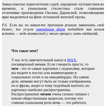
Замысловатые переплетения судеб, ощущение путешествия во
времени, и уникальная стилистика стали главными
отличиями произведения Оксаны Даровской, позволяющими
ярко выделяться на фоне остальной женской прозы.
P.S. Если вы по каким-то причинам решили закончить свой
бизнес, то услуга
ликвидация фирм
подойдет как нельзя
кстати — ведь тонкостей у этого процесс хоть отбавляй.
Что такое мем?
У нас есть замечательный канал в
MAX
,
посвященный мемам. Если говорить просто, то
мем
- это те самые картинки с подписями, которые
вы видите в постах или комментариях в
социальных сетях и на имиджбордах. На самом
деле, мемами могут быть не только изображения,
но и фразы, видео и тому подобный контент, но
картинки наиболее распространены.
Распространение
мемов
очень сильно связано с
неким общественным запросом, потому что
главная социальная роль мема — это работать