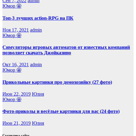
Сен 7, 2022
admin
Юмор 🤩
Топ-3 лучших action-RPG на ПК
Ноя 17, 2021
admin
Юмор 🤩
Симуляторы игровых автоматов от известных компаний
позволяет скачать Джойказино
Окт 16, 2021
admin
Юмор 🤩
Прикольные картинки про домохозяйку (27 фото)
Июн 22, 2019
Юлия
Юмор 🤩
Фото-приколы и весёлые картинки для вас (24 фото)
Июн 21, 2019
Юлия
Статистика сайта