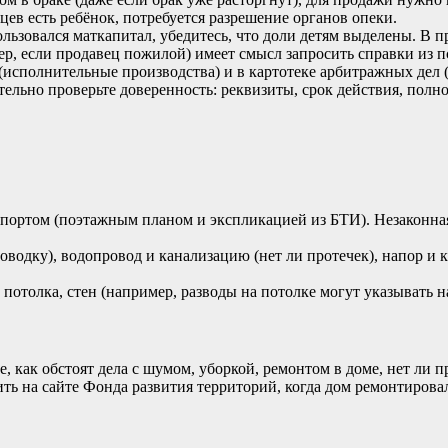
цев
есть
ребёнок,
потребуется
разрешение
органов
опеки.
льзовался
маткапитал,
убедитесь,
что
доли
детям
выделены.
В
п
ер,
если
продавец
пожилой)
имеет
смысл
запросить
справки
из
п
(исполнительные
производства)
и
в
картотеке
арбитражных
дел
(
тельно
проверьте
доверенность:
реквизиты,
срок
действия,
полно
спортом
(поэтажным
планом
и
экспликацией
из
БТИ).
Незаконна
оводку),
водопровод
и
канализацию
(нет
ли
протечек),
напор
и
к
потолка,
стен
(например,
разводы
на
потолке
могут
указывать
н
е,
как
обстоят
дела
с
шумом,
уборкой,
ремонтом
в
доме,
нет
ли
п
ить
на
сайте
Фонда
развития
территорий,
когда
дом
ремонтирова