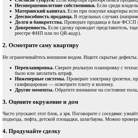
Несовершеннолетние
собственники.
Если
среди
владель
Материнский
капитал.
Если
при
покупке
квартиры
испо
Дееспособность
продавца.
В
отдельных
случаях
(наприм
Долги
и
банкротства.
Проверьте
продавца
в
базе
ФССП
Доверенность.
Если
сделку
проводит
представитель,
тща
реестре
ФНП
или
по
QR‑коду).
2.
Осмотрите
саму
квартиру
Не
ограничивайтесь
внешним
видом.
Ищите
скрытые
дефекты.
Перепланировка.
Сверьте
реальную
планировку
с
техпа
было
или
заплатить
штраф.
Инженерные
системы.
Проверьте
электрику
(розетки,
пр
газифицирован
— осмотрите
плиту
и
колонку.
Другие
моменты.
Обратите
внимание
на
состояние
пола,
3.
Оцените
окружение
и
дом
Часто
упускают
этот
блок,
а
зря.
Поговорите
с
соседями:
узнайт
подъезда,
лифта,
детской
площадки,
шлагбаума.
Можно
провер
4.
Продумайте
сделку