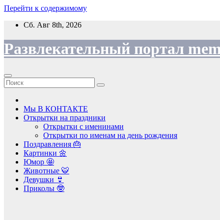
Перейти к содержимому
Сб. Авг 8th, 2026
Развлекательный портал mem
Мы В КОНТАКТЕ
Открытки на праздники
Открытки с именинами
Открытки по именам на день рождения
Поздравления 🎂
Картинки 🌼
Юмор 🤩
Животные 🐯
Девушки 👙
Приколы 🤓