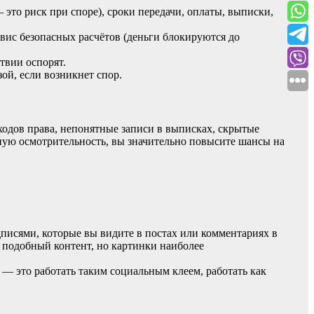
 это
риск
при
споре),
сроки
передачи,
оплаты,
выписки,
вис
безопасных
расчётов
(деньги
блокируются
до
твии
оспорят.
зой,
если
возникнет
спор.
ходов
права,
непонятные
записи
в
выписках,
скрытые
ную
осмотрительность,
вы
значительно
повысите
шансы
на
дписями, которые вы видите в постах или комментариях в
у подобный контент, но картинки наиболее
 — это работать таким социальным клеем, работать как