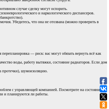
ротивном
случае
сделку
могут
оспорить.
сихоневрологического
и
наркологического
диспансеров.
банкротство).
мочия.
Убедитесь,
что
она
не
отозвана
(можно
проверить
в
я
перепланировка
— риск:
вас
могут
обязать
вернуть
всё
как
ачество
воды,
работу
вытяжки,
состояние
радиаторов.
Если
дом
а
протечки),
шумоизоляцию.
роблем
с
управляющей
компанией.
Посмотрите
на
состояние
ли
и
планируются
ли
работы.