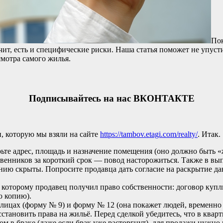
По
чит,
есть
и
специфические
риски.
Наша
статья
поможет
не
упуст
мотра
самого
жилья.
Подписывайтесь на нас ВКОНТАКТЕ
, которую мы взяли на сайте
https://tambov.etagi.com/realty/
. Итак.
ьте
адрес,
площадь
и
назначение
помещения
(оно
должно
быть
«
венников
за
короткий
срок
— повод
насторожиться.
Также
в
вып
нию
скрыты.
Попросите
продавца
дать
согласие
на
раскрытие
да
которому
продавец
получил
право
собственности:
договор
купл
ю
копию).
лицах
(форму
№ 9)
и
форму
№ 12
(она
покажет
людей,
временно
становить
права
на
жильё.
Перед
сделкой
убедитесь,
что
в
кварт
ом
в
браке
(даже
если
брак
уже
расторгнут),
для
продажи
нужно