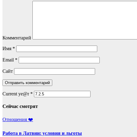
Комментарий
Имя
*
Email
*
Сайт
Current ye@r
*
Сейчас смотрят
Отношения ❤️
Работа в Латвии: условия и льготы