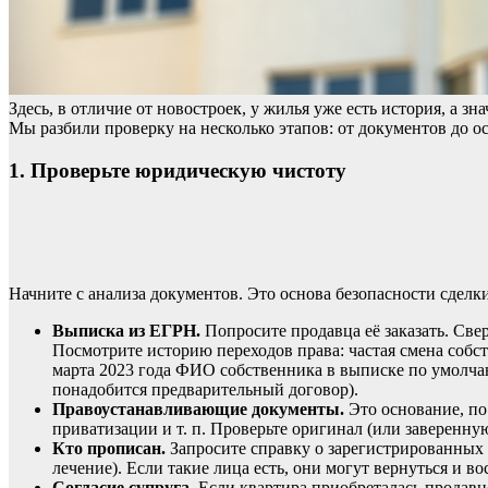
Здесь,
в
отличие
от
новостроек,
у
жилья
уже
есть
история,
а
зна
Мы
разбили
проверку
на
несколько
этапов:
от
документов
до
ос
1.
Проверьте
юридическую
чистоту
Начните
с
анализа
документов.
Это
основа
безопасности
сделки
Выписка
из
ЕГРН.
Попросите
продавца
её
заказать.
Свер
Посмотрите
историю
переходов
права:
частая
смена
собст
марта
2023
года
ФИО
собственника
в
выписке
по
умолча
понадобится
предварительный
договор).
Правоустанавливающие
документы.
Это
основание,
по
приватизации
и
т.
п.
Проверьте
оригинал
(или
заверенну
Кто
прописан.
Запросите
справку
о
зарегистрированных
лечение).
Если
такие
лица
есть,
они
могут
вернуться
и
вос
Согласие
супруга.
Если
квартира
приобреталась
продавц