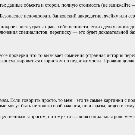
ты:
данные
объекта
и
сторон,
полную
стоимость
(не
занижайте
—
Безопаснее
использовать
банковский
аккредитив,
ячейку
или
сер
покроет
риск
утраты
права
собственности,
если
сделку
впоследс
лючения
специалистов,
переписку
— это
будет
доказательной
ба
ессе
проверки
что‑то
вызывает
сомнения
(странная
история
пере
консультироваться
с
юристом
по
недвижимости.
Проявив
долж
мам. Если говорить просто, то
мем
- это те самые картинки с по
ми могут быть не только изображения, но и фразы, видео и том
щественным запросом, потому что главная социальная роль мема