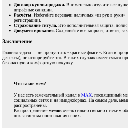
Договор
купли‑продажи.
Внимательно
изучите
все
пунк
штрафные
санкции.
Расчёты.
Избегайте
передачи
наличных
«из
рук
в
руки».
регистрации).
Страхование
титула.
Это
дополнительная
защита:
полис
Документирование.
Сохраняйте
все
запросы,
ответы,
зак
Заключение
Главная
задача
— не
пропустить
«красные
флаги».
Если
в
проц
дефекты),
не
игнорируйте
это.
В
таких
случаях
имеет
смысл
про
безопасную
и
комфортную
покупку.
Что такое мем?
У нас есть замечательный канал в
MAX
, посвященный ме
социальных сетях и на имиджбордах. На самом деле, мема
распространены.
Распространение
мемов
очень сильно связано с неким об
некая система опознавания своих.