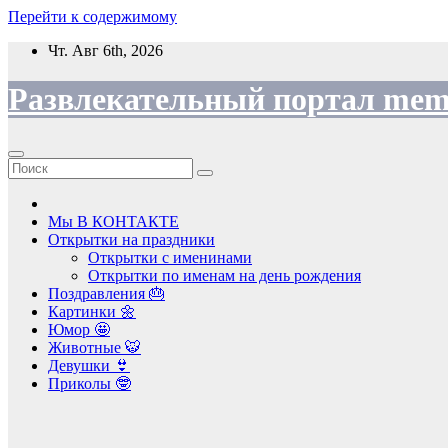
Перейти к содержимому
Чт. Авг 6th, 2026
Развлекательный портал mem
Мы В КОНТАКТЕ
Открытки на праздники
Открытки с именинами
Открытки по именам на день рождения
Поздравления 🎂
Картинки 🌼
Юмор 🤩
Животные 🐯
Девушки 👙
Приколы 🤓