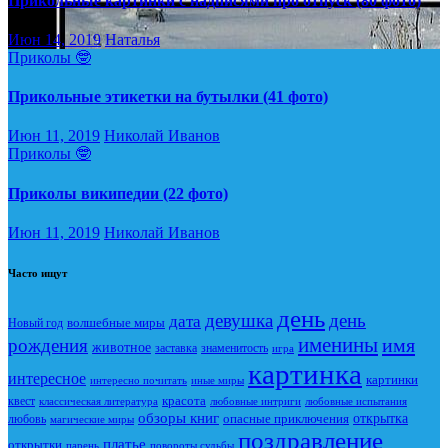
Прикольные картинки с надписями про отпуск (80 фото)
Июн 14, 2019
Наталья
Приколы 🤓
Прикольные этикетки на бутылки (41 фото)
Июн 11, 2019
Николай Иванов
Приколы 🤓
Приколы википедии (22 фото)
Июн 11, 2019
Николай Иванов
Часто ищут
день
девушка
день
дата
Новый год
волшебные миры
именины
имя
рождения
животное
заставка
знаменитость
игра
картинка
интересное
картинки
интересно почитать
иные миры
красота
квест
классическая литература
любовные интриги
любовные испытания
обзоры книг
опасные приключения
открытка
любовь
магические миры
поздравление
платье
открытки
повороты судьбы
парень