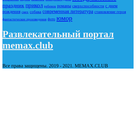
прикол
праздник
романы
сверхспособности
с днем
ребенок
современная литература
рождения
собака
становление героя
смех
юмор
фото
фантастические произведения
Развлекательный портал
memax.club
Все права защищены. 2019 - 2021. MEMAX.CLUB