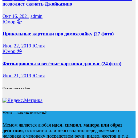
позволяет скачать Джойказино
Окт 16, 2021
admin
Юмор 🤩
Прикольные картинки про домохозяйку (27 фото)
Июн 22, 2019
Юлия
Юмор 🤩
Фото-приколы и весёлые картинки для вас (24 фото)
Июн 21, 2019
Юлия
Статистика сайта
Мемы — как это понимать?
Мемом является любая
идея, символ, манера или образ
действия
, осознанно или неосознанно передаваемые от
человека к человеку посредством речи, видео, жестов и т. д.