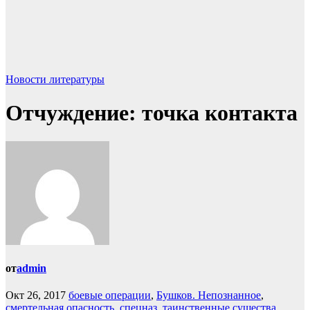
Новости литературы
Отчуждение: точка контакта
от
admin
Окт 26, 2017
боевые операции
,
Бушков. Непознанное
,
смертельная опасность
,
спецназ
,
таинственные существа