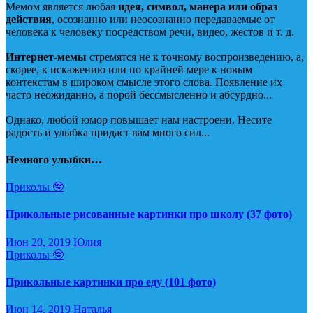
Мемом является любая
идея, символ, манера или образ
действия
, осознанно или неосознанно передаваемые от
человека к человеку посредством речи, видео, жестов и т. д.
Интернет-мемы
стремятся не к точному воспроизведению, а,
скорее, к искажению или по крайней мере к новым
контекстам в широком смысле этого слова. Появление их
часто неожиданно, а порой бессмысленно и абсурдно...
Однако, любой юмор повышает нам настроени. Несите
радость и улыбка придаст вам много сил...
Немного улыбки…
Приколы 🤓
Прикольные рисованные картинки про школу (37 фото)
Июн 20, 2019
Юлия
Приколы 🤓
Прикольные картинки про еду (101 фото)
Июн 14, 2019
Наталья