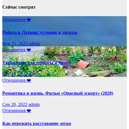
Сейчас смотрят
Отношения ❤️
Работа в Латвии: условия и льготы
Фев 25, 2023
admin
Отношения ❤️
Украшение для террасы и двора
Окт 13, 2022
admin
Отношения ❤️
Романтика и жизнь. Фильм «Опасный эскорт» (2020)
Сен 20, 2022
admin
Отношения ❤️
Как пережить расставание легко