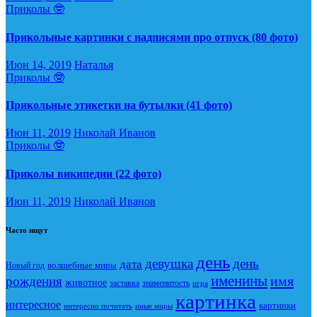
Приколы 🤓
Прикольные картинки с надписями про отпуск (80 фото)
Июн 14, 2019
Наталья
Приколы 🤓
Прикольные этикетки на бутылки (41 фото)
Июн 11, 2019
Николай Иванов
Приколы 🤓
Приколы википедии (22 фото)
Июн 11, 2019
Николай Иванов
Часто ищут
день
девушка
день
дата
Новый год
волшебные миры
именины
имя
рождения
животное
заставка
знаменитость
игра
картинка
интересное
картинки
интересно почитать
иные миры