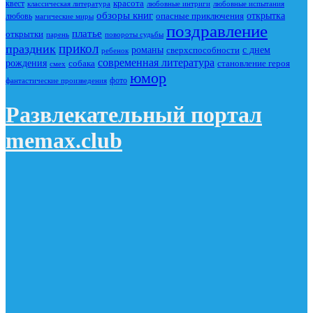
красота
квест
классическая литература
любовные интриги
любовные испытания
обзоры книг
опасные приключения
открытка
любовь
магические миры
поздравление
платье
открытки
повороты судьбы
парень
прикол
праздник
романы
сверхспособности
с днем
ребенок
современная литература
рождения
собака
становление героя
смех
юмор
фото
фантастические произведения
Развлекательный портал
memax.club