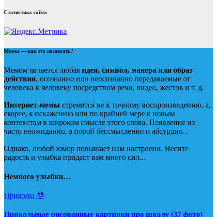
Статистика сайта
Мемы — как это понимать?
Мемом является любая
идея, символ, манера или образ
действия
, осознанно или неосознанно передаваемые от
человека к человеку посредством речи, видео, жестов и т. д.
Интернет-мемы
стремятся не к точному воспроизведению, а,
скорее, к искажению или по крайней мере к новым
контекстам в широком смысле этого слова. Появление их
часто неожиданно, а порой бессмысленно и абсурдно...
Однако, любой юмор повышает нам настроени. Несите
радость и улыбка придаст вам много сил...
Немного улыбки…
Приколы 🤓
Прикольные рисованные картинки про школу (37 фото)