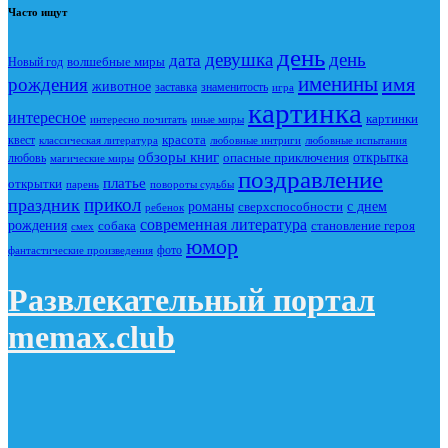
Часто ищут
день
девушка
день
дата
Новый год
волшебные миры
именины
имя
рождения
животное
заставка
знаменитость
игра
картинка
интересное
картинки
интересно почитать
иные миры
красота
квест
классическая литература
любовные интриги
любовные испытания
обзоры книг
опасные приключения
открытка
любовь
магические миры
поздравление
платье
открытки
повороты судьбы
парень
прикол
праздник
романы
сверхспособности
с днем
ребенок
современная литература
рождения
собака
становление героя
смех
юмор
фото
фантастические произведения
Развлекательный портал
memax.club