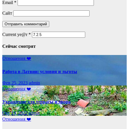
Email
*
Сайт
Current ye@r
*
Сейчас смотрят
Отношения ❤️
Работа в Латвии: условия и льготы
Фев 25, 2023
admin
Отношения ❤️
Украшение для террасы и двора
Окт 13, 2022
admin
Отношения ❤️