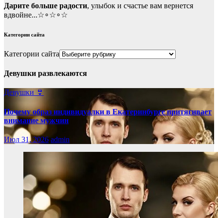
Дарите больше радости
, улыбок и счастье вам вернется
вдвойне...☆∘☆∘☆
Категории сайта
Категории сайта
Девушки развлекаются
Девушки 👙
Почему образ индивидуалки в Екатеринбурге притягивает
внимание мужчин
Июл 31, 2026
admin