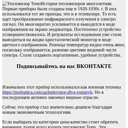
История тепловизоров многолетняя.
Первые приборы были созданы еще в 1920-1930г. г. В них
использовался тот же принцы, что и в телевизоре. То есть
идет преобразование инфракрасного излучения в электро
сигнал.
Он многократно усиливается и выводится в виде
изображения на экране индикатора. Постепенно устройство
усовершенствовалось. И результаты исследования уже стали
выводиться на жидко кристаллический монитор в виде
цветного изображения. Разница температур видна очень явно,
поскольку изображается, разними цветами видимой части
спектра. Стали создавать портативные, удобные устройства.
Подписывайтесь на нас ВКОНТАКТЕ
Изначально этот прибор использовался как военная техника
https://profoptica.com.ua/teplovizor-dlya-voennyh
. Но в
последующем активно завоевал мирные отрасли.
Сейчас это прибор стал значительно дешевле благодаря
новым экономичным технологиям.
Если выбирать по категории цена-качество стоит обратить
внимание лучше всего купить тепловизор Testo. Эти