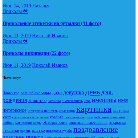
Июн 14, 2019
Наталья
Приколы 🤓
Прикольные этикетки на бутылки (41 фото)
Июн 11, 2019
Николай Иванов
Приколы 🤓
Приколы википедии (22 фото)
Июн 11, 2019
Николай Иванов
Часто ищут
день
девушка
день
дата
Новый год
волшебные миры
именины
имя
рождения
животное
заставка
знаменитость
игра
картинка
интересное
картинки
интересно почитать
иные миры
красота
квест
классическая литература
любовные интриги
любовные испытания
обзоры книг
опасные приключения
открытка
любовь
магические миры
поздравление
платье
открытки
повороты судьбы
парень
прикол
праздник
романы
сверхспособности
с днем
ребенок