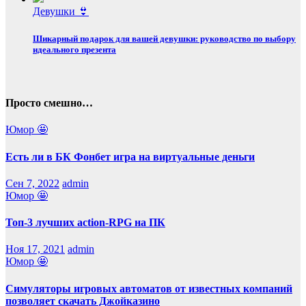
Девушки 👙
Шикарный подарок для вашей девушки: руководство по выбору
идеального презента
Просто смешно…
Юмор 🤩
Есть ли в БК Фонбет игра на виртуальные деньги
Сен 7, 2022
admin
Юмор 🤩
Топ-3 лучших action-RPG на ПК
Ноя 17, 2021
admin
Юмор 🤩
Симуляторы игровых автоматов от известных компаний
позволяет скачать Джойказино