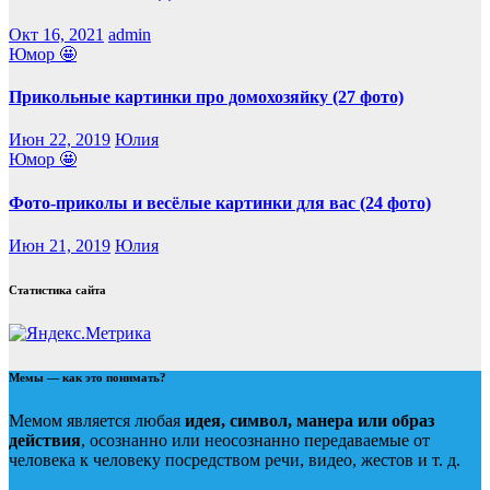
Окт 16, 2021
admin
Юмор 🤩
Прикольные картинки про домохозяйку (27 фото)
Июн 22, 2019
Юлия
Юмор 🤩
Фото-приколы и весёлые картинки для вас (24 фото)
Июн 21, 2019
Юлия
Статистика сайта
Мемы — как это понимать?
Мемом является любая
идея, символ, манера или образ
действия
, осознанно или неосознанно передаваемые от
человека к человеку посредством речи, видео, жестов и т. д.