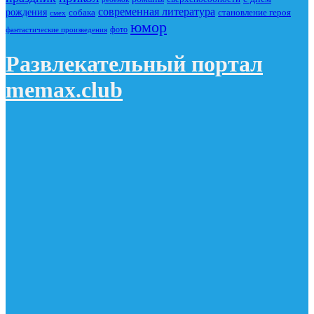
современная литература
рождения
собака
становление героя
смех
юмор
фото
фантастические произведения
Развлекательный портал
memax.club