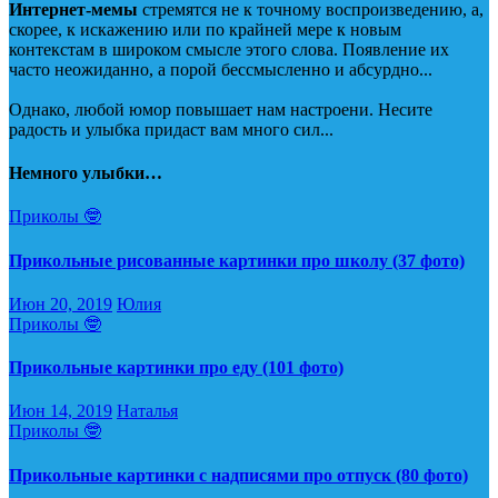
Интернет-мемы
стремятся не к точному воспроизведению, а,
скорее, к искажению или по крайней мере к новым
контекстам в широком смысле этого слова. Появление их
часто неожиданно, а порой бессмысленно и абсурдно...
Однако, любой юмор повышает нам настроени. Несите
радость и улыбка придаст вам много сил...
Немного улыбки…
Приколы 🤓
Прикольные рисованные картинки про школу (37 фото)
Июн 20, 2019
Юлия
Приколы 🤓
Прикольные картинки про еду (101 фото)
Июн 14, 2019
Наталья
Приколы 🤓
Прикольные картинки с надписями про отпуск (80 фото)