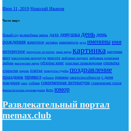
Июн 11, 2019
Николай Иванов
Часто ищут
день
девушка
день
дата
Новый год
волшебные миры
именины
имя
рождения
животное
заставка
знаменитость
игра
картинка
интересное
картинки
интересно почитать
иные миры
красота
квест
классическая литература
любовные интриги
любовные испытания
обзоры книг
опасные приключения
открытка
любовь
магические миры
поздравление
платье
открытки
повороты судьбы
парень
прикол
праздник
романы
сверхспособности
с днем
ребенок
современная литература
рождения
собака
становление героя
смех
юмор
фото
фантастические произведения
Развлекательный портал
memax.club