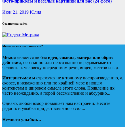
Фото-приколы и весёлые картинки для вас (24 фото)
Июн 21, 2019
Юлия
Статистика сайта
Мемы — как это понимать?
Мемом является любая
идея, символ, манера или образ
действия
, осознанно или неосознанно передаваемые от
человека к человеку посредством речи, видео, жестов и т. д.
Интернет-мемы
стремятся не к точному воспроизведению, а,
скорее, к искажению или по крайней мере к новым
контекстам в широком смысле этого слова. Появление их
часто неожиданно, а порой бессмысленно и абсурдно...
Однако, любой юмор повышает нам настроени. Несите
радость и улыбка придаст вам много сил...
Немного улыбки…