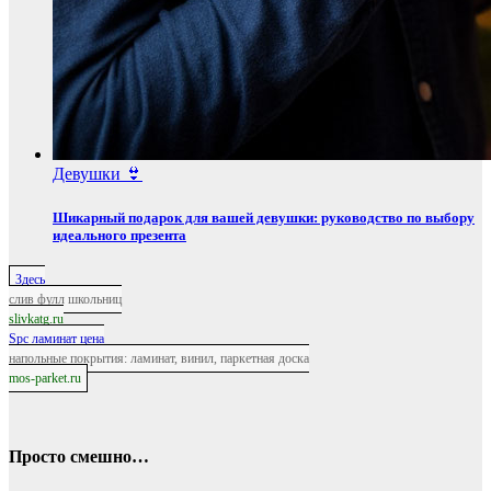
Девушки 👙
Шикарный подарок для вашей девушки: руководство по выбору
идеального презента
Здесь
слив фулл школьниц
slivkatg.ru
Spc ламинат цена
напольные покрытия: ламинат, винил, паркетная доска
mos-parket.ru
Просто смешно…