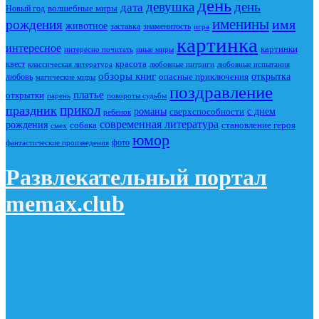
день
девушка
день
дата
Новый год
волшебные миры
именины
имя
рождения
животное
заставка
знаменитость
игра
картинка
интересное
картинки
интересно почитать
иные миры
красота
квест
классическая литература
любовные интриги
любовные испытания
обзоры книг
опасные приключения
открытка
любовь
магические миры
поздравление
платье
открытки
повороты судьбы
парень
прикол
праздник
романы
сверхспособности
с днем
ребенок
современная литература
рождения
собака
становление героя
смех
юмор
фото
фантастические произведения
Развлекательный портал
memax.club