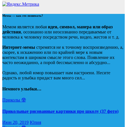
Мемы — как это понимать?
Мемом является любая
идея, символ, манера или образ
действия
, осознанно или неосознанно передаваемые от
человека к человеку посредством речи, видео, жестов и т. д.
Интернет-мемы
стремятся не к точному воспроизведению, а,
скорее, к искажению или по крайней мере к новым
контекстам в широком смысле этого слова. Появление их
часто неожиданно, а порой бессмысленно и абсурдно...
Однако, любой юмор повышает нам настроени. Несите
радость и улыбка придаст вам много сил...
Немного улыбки…
Приколы 🤓
Прикольные рисованные картинки про школу (37 фото)
Июн 20, 2019
Юлия