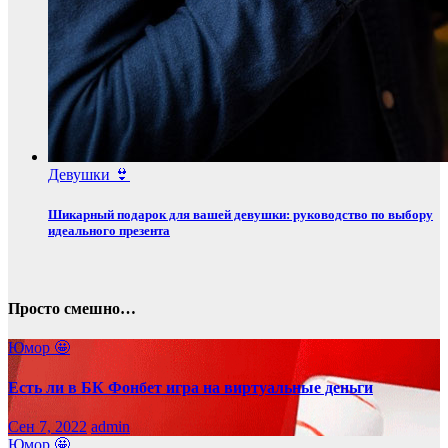
Девушки 👙
Шикарный подарок для вашей девушки: руководство по выбору
идеального презента
Просто смешно…
Юмор 🤩
Есть ли в БК Фонбет игра на виртуальные деньги
Сен 7, 2022
admin
Юмор 🤩