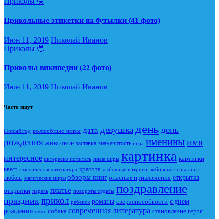
Приколы 🤓
Прикольные этикетки на бутылки (41 фото)
Июн 11, 2019
Николай Иванов
Приколы 🤓
Приколы википедии (22 фото)
Июн 11, 2019
Николай Иванов
Часто ищут
день
девушка
день
дата
Новый год
волшебные миры
именины
имя
рождения
животное
заставка
знаменитость
игра
картинка
интересное
картинки
интересно почитать
иные миры
красота
квест
классическая литература
любовные интриги
любовные испытания
обзоры книг
опасные приключения
открытка
любовь
магические миры
поздравление
платье
открытки
повороты судьбы
парень
прикол
праздник
романы
сверхспособности
с днем
ребенок
современная литература
рождения
собака
становление героя
смех