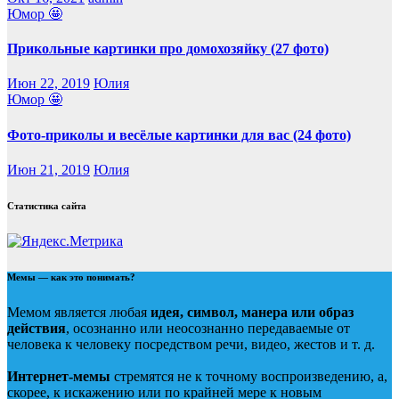
Юмор 🤩
Прикольные картинки про домохозяйку (27 фото)
Июн 22, 2019
Юлия
Юмор 🤩
Фото-приколы и весёлые картинки для вас (24 фото)
Июн 21, 2019
Юлия
Статистика сайта
Мемы — как это понимать?
Мемом является любая
идея, символ, манера или образ
действия
, осознанно или неосознанно передаваемые от
человека к человеку посредством речи, видео, жестов и т. д.
Интернет-мемы
стремятся не к точному воспроизведению, а,
скорее, к искажению или по крайней мере к новым