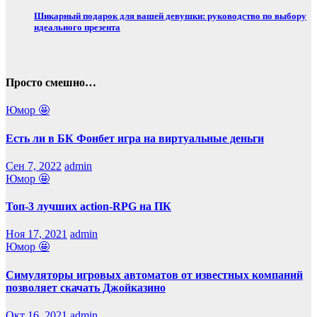
Шикарный подарок для вашей девушки: руководство по выбору
идеального презента
Просто смешно…
Юмор 🤩
Есть ли в БК Фонбет игра на виртуальные деньги
Сен 7, 2022
admin
Юмор 🤩
Топ-3 лучших action-RPG на ПК
Ноя 17, 2021
admin
Юмор 🤩
Симуляторы игровых автоматов от известных компаний
позволяет скачать Джойказино
Окт 16, 2021
admin