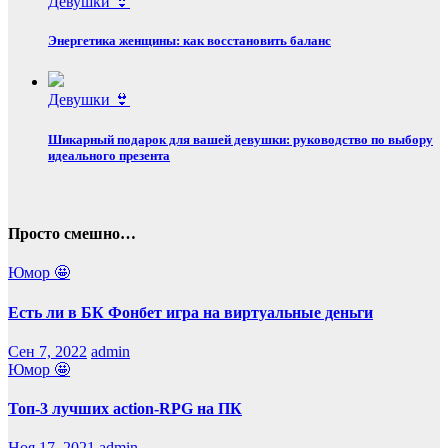
Девушки 👙
Энергетика женщины: как восстановить баланс
Девушки 👙
Шикарный подарок для вашей девушки: руководство по выбору
идеального презента
Просто смешно…
Юмор 🤩
Есть ли в БК Фонбет игра на виртуальные деньги
Сен 7, 2022
admin
Юмор 🤩
Топ-3 лучших action-RPG на ПК
Ноя 17, 2021
admin