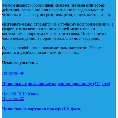
Мемом является любая
идея, символ, манера или образ
действия
, осознанно или неосознанно передаваемые от
человека к человеку посредством речи, видео, жестов и т. д.
Интернет-мемы
стремятся не к точному воспроизведению, а,
скорее, к искажению или по крайней мере к новым
контекстам в широком смысле этого слова. Появление их
часто неожиданно, а порой бессмысленно и абсурдно...
Однако, любой юмор повышает нам настроени. Несите
радость и улыбка придаст вам много сил...
Немного улыбки…
Приколы 🤓
Прикольные рисованные картинки про школу (37 фото)
Июн 20, 2019
Юлия
Приколы 🤓
Прикольные картинки про еду (101 фото)