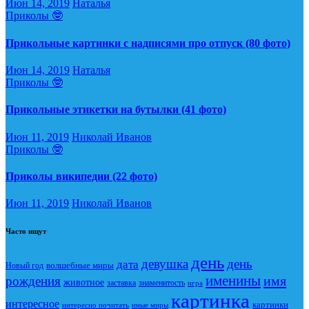
Июн 14, 2019
Наталья
Приколы 🤓
Прикольные картинки с надписями про отпуск (80 фото)
Июн 14, 2019
Наталья
Приколы 🤓
Прикольные этикетки на бутылки (41 фото)
Июн 11, 2019
Николай Иванов
Приколы 🤓
Приколы википедии (22 фото)
Июн 11, 2019
Николай Иванов
Часто ищут
день
девушка
день
дата
Новый год
волшебные миры
именины
имя
рождения
животное
заставка
знаменитость
игра
картинка
интересное
картинки
интересно почитать
иные миры