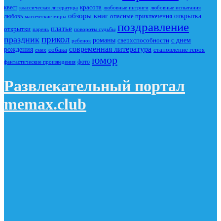
красота
квест
классическая литература
любовные интриги
любовные испытания
обзоры книг
опасные приключения
открытка
любовь
магические миры
поздравление
платье
открытки
повороты судьбы
парень
прикол
праздник
романы
сверхспособности
с днем
ребенок
современная литература
рождения
собака
становление героя
смех
юмор
фото
фантастические произведения
Развлекательный портал
memax.club