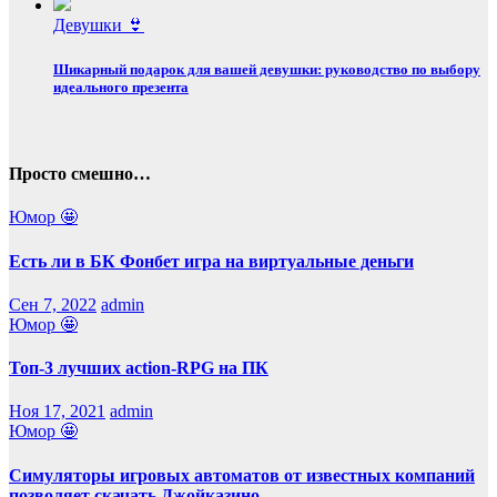
Девушки 👙
Шикарный подарок для вашей девушки: руководство по выбору
идеального презента
Просто смешно…
Юмор 🤩
Есть ли в БК Фонбет игра на виртуальные деньги
Сен 7, 2022
admin
Юмор 🤩
Топ-3 лучших action-RPG на ПК
Ноя 17, 2021
admin
Юмор 🤩
Симуляторы игровых автоматов от известных компаний
позволяет скачать Джойказино