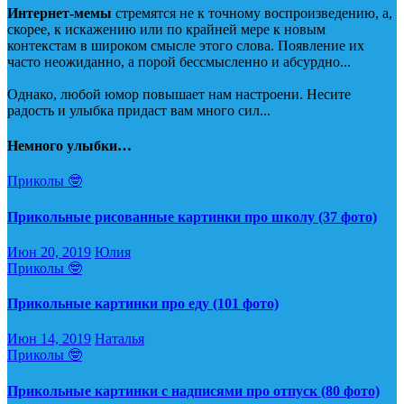
Интернет-мемы
стремятся не к точному воспроизведению, а,
скорее, к искажению или по крайней мере к новым
контекстам в широком смысле этого слова. Появление их
часто неожиданно, а порой бессмысленно и абсурдно...
Однако, любой юмор повышает нам настроени. Несите
радость и улыбка придаст вам много сил...
Немного улыбки…
Приколы 🤓
Прикольные рисованные картинки про школу (37 фото)
Июн 20, 2019
Юлия
Приколы 🤓
Прикольные картинки про еду (101 фото)
Июн 14, 2019
Наталья
Приколы 🤓
Прикольные картинки с надписями про отпуск (80 фото)