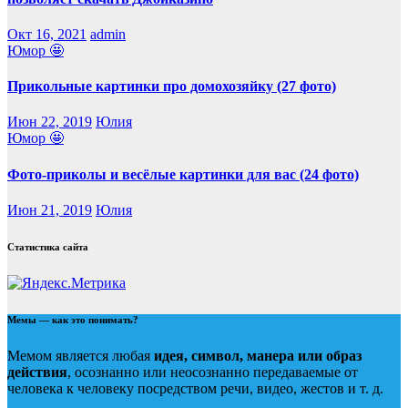
Окт 16, 2021
admin
Юмор 🤩
Прикольные картинки про домохозяйку (27 фото)
Июн 22, 2019
Юлия
Юмор 🤩
Фото-приколы и весёлые картинки для вас (24 фото)
Июн 21, 2019
Юлия
Статистика сайта
Мемы — как это понимать?
Мемом является любая
идея, символ, манера или образ
действия
, осознанно или неосознанно передаваемые от
человека к человеку посредством речи, видео, жестов и т. д.