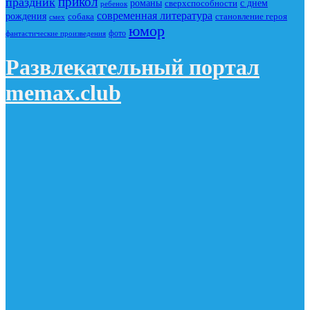
прикол
праздник
романы
сверхспособности
с днем
ребенок
современная литература
рождения
собака
становление героя
смех
юмор
фото
фантастические произведения
Развлекательный портал
memax.club