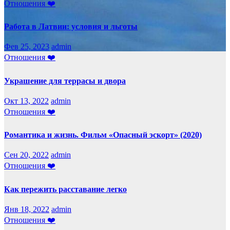
Отношения ❤️
Работа в Латвии: условия и льготы
Фев 25, 2023
admin
Отношения ❤️
Украшение для террасы и двора
Окт 13, 2022
admin
Отношения ❤️
Романтика и жизнь. Фильм «Опасный эскорт» (2020)
Сен 20, 2022
admin
Отношения ❤️
Как пережить расставание легко
Янв 18, 2022
admin
Отношения ❤️