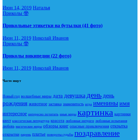
Июн 14, 2019
Наталья
Приколы 🤓
Прикольные этикетки на бутылки (41 фото)
Июн 11, 2019
Николай Иванов
Приколы 🤓
Приколы википедии (22 фото)
Июн 11, 2019
Николай Иванов
Часто ищут
день
девушка
день
дата
Новый год
волшебные миры
именины
имя
рождения
животное
заставка
знаменитость
игра
картинка
интересное
картинки
интересно почитать
иные миры
красота
квест
классическая литература
любовные интриги
любовные испытания
обзоры книг
опасные приключения
открытка
любовь
магические миры
поздравление
платье
открытки
повороты судьбы
парень