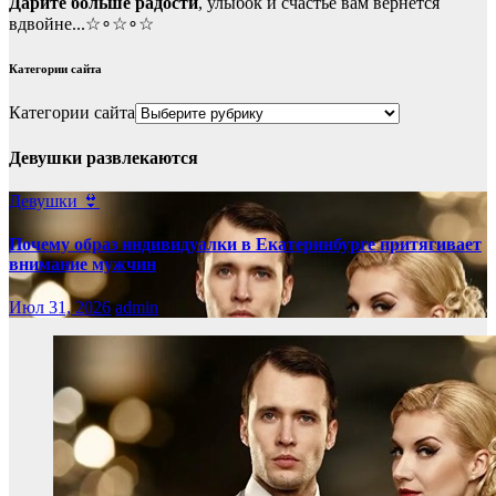
Дарите больше радости
, улыбок и счастье вам вернется
вдвойне...☆∘☆∘☆
Категории сайта
Категории сайта
Девушки развлекаются
Девушки 👙
Почему образ индивидуалки в Екатеринбурге притягивает
внимание мужчин
Июл 31, 2026
admin