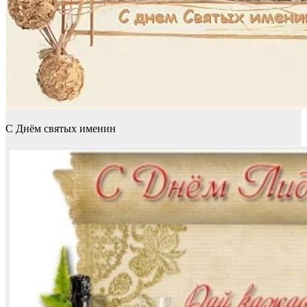
С Днём святых именин