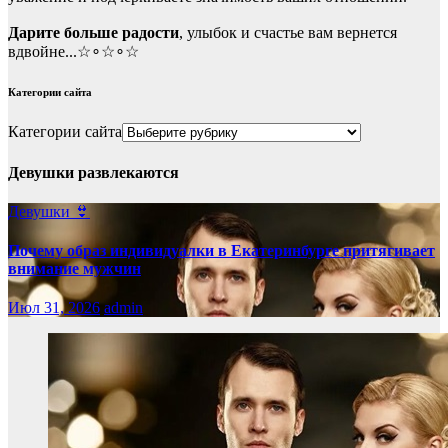
Дарите больше радости
, улыбок и счастье вам вернется
вдвойне...☆∘☆∘☆
Категории сайта
Категории сайта
Девушки развлекаются
Девушки 👙
Почему образ индивидуалки в Екатеринбурге притягивает
внимание мужчин
Июл 31, 2026
admin