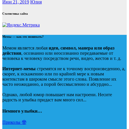
Июн 21, 2019
Юлия
Статистика сайта
Мемы — как это понимать?
Мемом является любая
идея, символ, манера или образ
действия
, осознанно или неосознанно передаваемые от
человека к человеку посредством речи, видео, жестов и т. д.
Интернет-мемы
стремятся не к точному воспроизведению, а,
скорее, к искажению или по крайней мере к новым
контекстам в широком смысле этого слова. Появление их
часто неожиданно, а порой бессмысленно и абсурдно...
Однако, любой юмор повышает нам настроени. Несите
радость и улыбка придаст вам много сил...
Немного улыбки…
Приколы 🤓