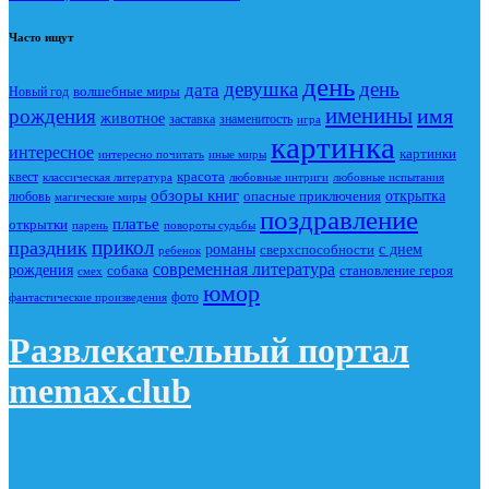
Часто ищут
день
девушка
день
дата
Новый год
волшебные миры
именины
имя
рождения
животное
заставка
знаменитость
игра
картинка
интересное
картинки
интересно почитать
иные миры
красота
квест
классическая литература
любовные интриги
любовные испытания
обзоры книг
опасные приключения
открытка
любовь
магические миры
поздравление
платье
открытки
повороты судьбы
парень
прикол
праздник
романы
сверхспособности
с днем
ребенок
современная литература
рождения
собака
становление героя
смех
юмор
фото
фантастические произведения
Развлекательный портал
memax.club