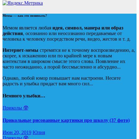
Мемы — как это понимать?
Мемом является любая
идея, символ, манера или образ
действия
, осознанно или неосознанно передаваемые от
человека к человеку посредством речи, видео, жестов и т. д.
Интернет-мемы
стремятся не к точному воспроизведению, а,
скорее, к искажению или по крайней мере к новым
контекстам в широком смысле этого слова. Появление их
часто неожиданно, а порой бессмысленно и абсурдно...
Однако, любой юмор повышает нам настроени. Несите
радость и улыбка придаст вам много сил...
Немного улыбки…
Приколы 🤓
Прикольные рисованные картинки про школу (37 фото)
Июн 20, 2019
Юлия
Приколы 🤓