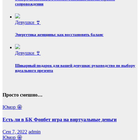
сопровождения
Девушки 👙
Энергетика женщины: как восстановить баланс
Девушки 👙
Шикарный подарок для вашей девушки: руководство по выбору
идеального презента
Просто смешно…
Юмор 🤩
Есть ли в БК Фонбет игра на виртуальные деньги
Сен 7, 2022
admin
Юмор 🤩