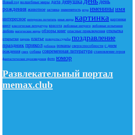
день
девушка
день
дата
Новый год
волшебные миры
именины
имя
рождения
животное
заставка
знаменитость
игра
картинка
интересное
картинки
интересно почитать
иные миры
красота
квест
классическая литература
любовные интриги
любовные испытания
обзоры книг
опасные приключения
открытка
любовь
магические миры
поздравление
платье
открытки
повороты судьбы
парень
прикол
праздник
романы
сверхспособности
с днем
ребенок
современная литература
рождения
собака
становление героя
смех
юмор
фото
фантастические произведения
Развлекательный портал
memax.club