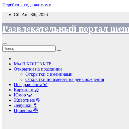
Перейти к содержимому
Сб. Авг 8th, 2026
Развлекательный портал mem
Мы В КОНТАКТЕ
Открытки на праздники
Открытки с именинами
Открытки по именам на день рождения
Поздравления 🎂
Картинки 🌼
Юмор 🤩
Животные 🐯
Девушки 👙
Приколы 🤓