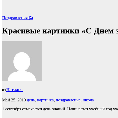
Поздравления 🎂
Красивые картинки «С Днем з
от
Наталья
Май 25, 2019
день
,
картинка
,
поздравление
,
школа
1 сентября отмечается день знаний. Начинается учебный год у