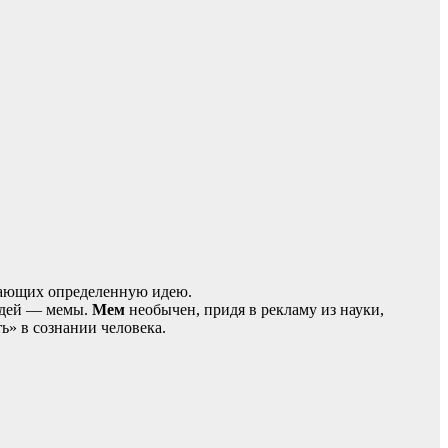
едающих определенную идею.
идей — мемы.
Мем
необычен, придя в рекламу из науки,
ь» в сознании человека.