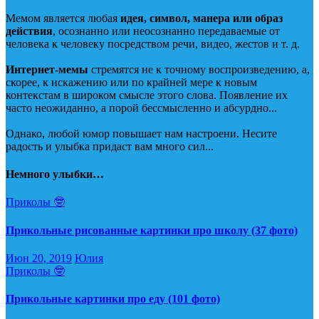
Мемом является любая
идея, символ, манера или образ
действия
, осознанно или неосознанно передаваемые от
человека к человеку посредством речи, видео, жестов и т. д.
Интернет-мемы
стремятся не к точному воспроизведению, а,
скорее, к искажению или по крайней мере к новым
контекстам в широком смысле этого слова. Появление их
часто неожиданно, а порой бессмысленно и абсурдно...
Однако, любой юмор повышает нам настроени. Несите
радость и улыбка придаст вам много сил...
Немного улыбки…
Приколы 🤓
Прикольные рисованные картинки про школу (37 фото)
Июн 20, 2019
Юлия
Приколы 🤓
Прикольные картинки про еду (101 фото)