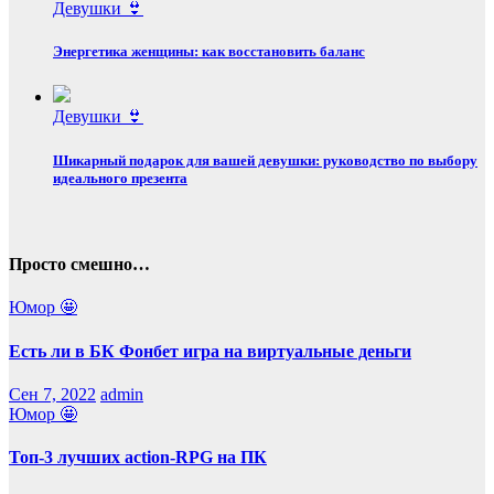
Девушки 👙
Энергетика женщины: как восстановить баланс
Девушки 👙
Шикарный подарок для вашей девушки: руководство по выбору
идеального презента
Просто смешно…
Юмор 🤩
Есть ли в БК Фонбет игра на виртуальные деньги
Сен 7, 2022
admin
Юмор 🤩
Топ-3 лучших action-RPG на ПК