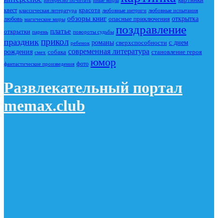
красота
квест
классическая литература
любовные интриги
любовные испытания
обзоры книг
опасные приключения
открытка
любовь
магические миры
поздравление
платье
открытки
повороты судьбы
парень
прикол
праздник
романы
сверхспособности
с днем
ребенок
современная литература
рождения
собака
становление героя
смех
юмор
фото
фантастические произведения
Развлекательный портал
memax.club