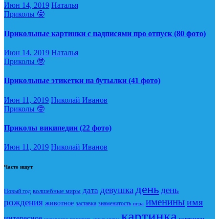
Июн 14, 2019
Наталья
Приколы 🤓
Прикольные картинки с надписями про отпуск (80 фото)
Июн 14, 2019
Наталья
Приколы 🤓
Прикольные этикетки на бутылки (41 фото)
Июн 11, 2019
Николай Иванов
Приколы 🤓
Приколы википедии (22 фото)
Июн 11, 2019
Николай Иванов
Часто ищут
день
девушка
день
дата
Новый год
волшебные миры
именины
имя
рождения
животное
заставка
знаменитость
игра
картинка
интересное
картинки
интересно почитать
иные миры