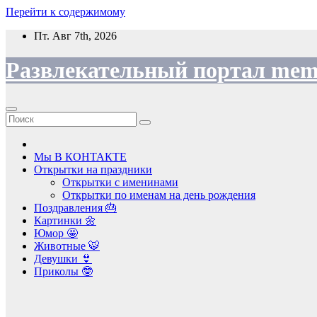
Перейти к содержимому
Пт. Авг 7th, 2026
Развлекательный портал mem
Мы В КОНТАКТЕ
Открытки на праздники
Открытки с именинами
Открытки по именам на день рождения
Поздравления 🎂
Картинки 🌼
Юмор 🤩
Животные 🐯
Девушки 👙
Приколы 🤓