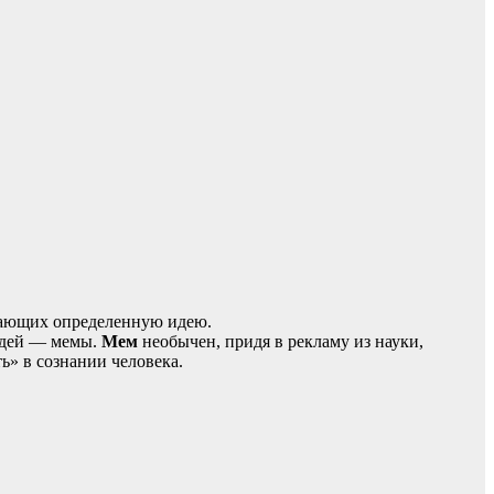
едающих определенную идею.
идей — мемы.
Мем
необычен, придя в рекламу из науки,
ь» в сознании человека.