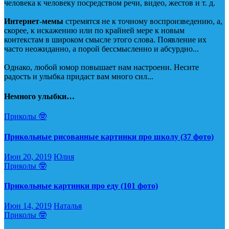
человека к человеку посредством речи, видео, жестов и т. д.
Интернет-мемы
стремятся не к точному воспроизведению, а,
скорее, к искажению или по крайней мере к новым
контекстам в широком смысле этого слова. Появление их
часто неожиданно, а порой бессмысленно и абсурдно...
Однако, любой юмор повышает нам настроени. Несите
радость и улыбка придаст вам много сил...
Немного улыбки…
Приколы 🤓
Прикольные рисованные картинки про школу (37 фото)
Июн 20, 2019
Юлия
Приколы 🤓
Прикольные картинки про еду (101 фото)
Июн 14, 2019
Наталья
Приколы 🤓