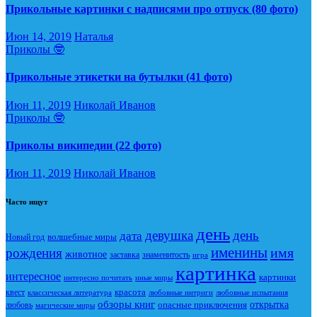
Прикольные картинки с надписями про отпуск (80 фото)
Июн 14, 2019
Наталья
Приколы 🤓
Прикольные этикетки на бутылки (41 фото)
Июн 11, 2019
Николай Иванов
Приколы 🤓
Приколы википедии (22 фото)
Июн 11, 2019
Николай Иванов
Часто ищут
день
девушка
день
дата
Новый год
волшебные миры
именины
имя
рождения
животное
заставка
знаменитость
игра
картинка
интересное
картинки
интересно почитать
иные миры
красота
квест
классическая литература
любовные интриги
любовные испытания
обзоры книг
опасные приключения
открытка
любовь
магические миры