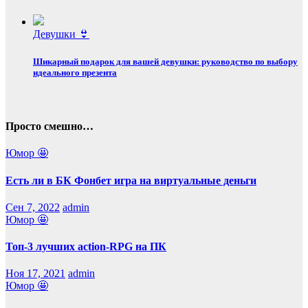
Девушки 👙
Шикарный подарок для вашей девушки: руководство по выбору
идеального презента
Просто смешно…
Юмор 🤩
Есть ли в БК Фонбет игра на виртуальные деньги
Сен 7, 2022
admin
Юмор 🤩
Топ-3 лучших action-RPG на ПК
Ноя 17, 2021
admin
Юмор 🤩