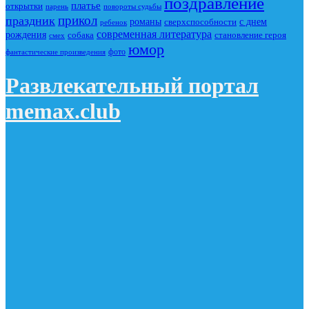
поздравление
платье
открытки
повороты судьбы
парень
прикол
праздник
романы
сверхспособности
с днем
ребенок
современная литература
рождения
собака
становление героя
смех
юмор
фото
фантастические произведения
Развлекательный портал
memax.club