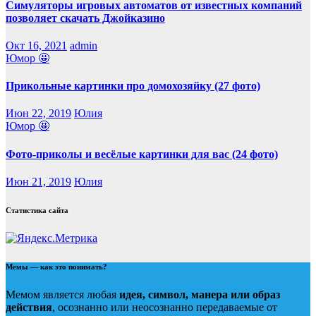
Симуляторы игровых автоматов от известных компаний
позволяет скачать Джойказино
Окт 16, 2021
admin
Юмор 🤩
Прикольные картинки про домохозяйку (27 фото)
Июн 22, 2019
Юлия
Юмор 🤩
Фото-приколы и весёлые картинки для вас (24 фото)
Июн 21, 2019
Юлия
Статистика сайта
Мемы — как это понимать?
Мемом является любая
идея, символ, манера или образ
действия
, осознанно или неосознанно передаваемые от