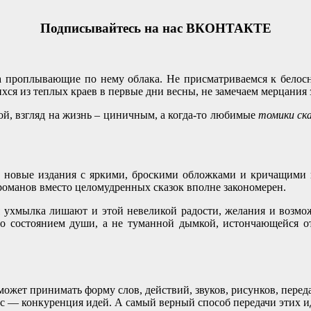
Подписывайтесь на нас ВКОНТАКТЕ
 на проплывающие по нему облака. Не присматриваемся к бел
ся из теплых краев в первые дни весны, не замечаем мерцания 
ой, взгляд на жизнь – циничным, а когда-то любимые
томики ск
 новые издания с яркими, броскими обложками и кричащими н
манов вместо целомудренных сказок вполне закономерен.
кая ухмылка лишают и этой невеликой радости, желания и воз
ыло состоянием души, а не туманной дымкой, истончающейся о
ожет принимать форму слов, действий, звуков, рисунков, пер
с — конкуренция идей. А самый верный способ передачи этих 