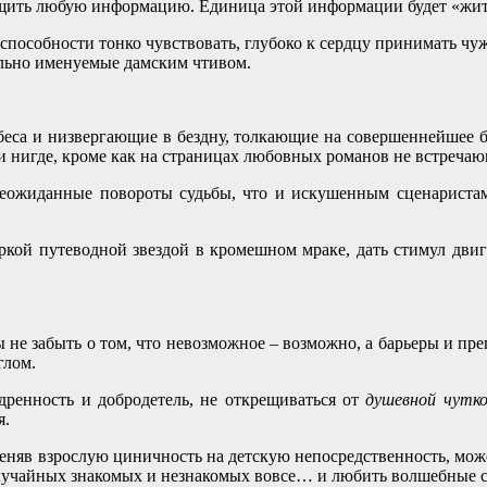
общить любую информацию. Единица этой информации будет «жит
пособности тонко чувствовать, глубоко к сердцу принимать чуж
ельно именуемые дамским чтивом.
ебеса и низвергающие в бездну, толкающие на совершеннейшее б
и нигде, кроме как на страницах любовных романов не встречаю
неожиданные повороты судьбы, что и искушенным сценариста
яркой путеводной звездой в кромешном мраке, дать стимул двига
ы не забыть о том, что невозможное – возможно, а барьеры и п
глом.
дренность и добродетель, не открещиваться от
душевной чутк
я.
меняв взрослую циничность на детскую непосредственность, може
 случайных знакомых и незнакомых вовсе… и любить волшебные 