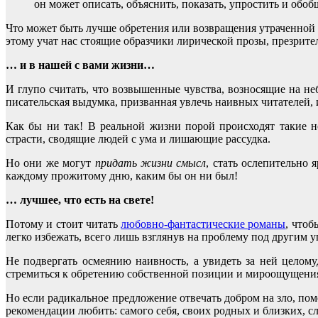
он может описать, объяснить, показать, упростить и об
Что может быть лучше обретения или возвращения утраченной с
этому учат нас стоящие образчики лирической прозы, презрит
… и в нашей с вами жизни…
И глупо считать, что возвышенные чувства, возносящие на н
писательская выдумка, призванная увлечь наивных читателей, 
Как бы ни так! В реальной жизни порой происходят такие 
страсти, сводящие людей с ума и лишающие рассудка.
Но они же могут
придать жизни смысл
, стать ослепительно 
каждому прожитому дню, каким бы он ни был!
… лучшее, что есть на свете!
Потому и стоит читать
любовно-фантастические романы
, чтоб
легко избежать, всего лишь взглянув на проблему под другим у
Не подвергать осмеянию наивность, а увидеть за ней целому
стремиться к обретению собственной позиции и мироощущени
Но если радикальное предложение отвечать добром на зло, по
рекомендации любить: самого себя, своих родных и близких,