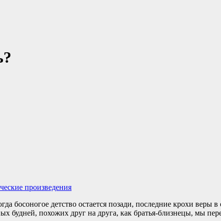
ь?
ческие произведения
гда босоногое детство остается позади, последние крохи веры 
х будней, похожих друг на друга, как братья-близнецы, мы пере