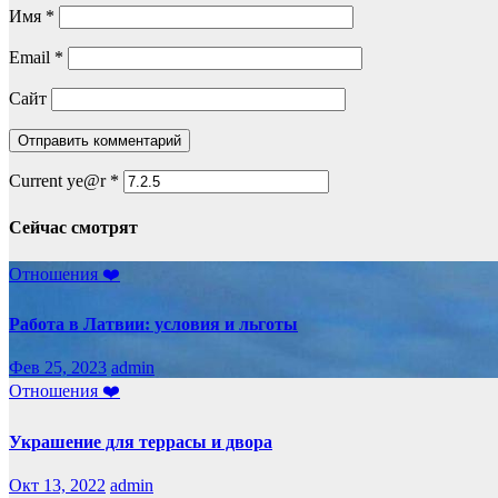
Имя
*
Email
*
Сайт
Current ye@r
*
Сейчас смотрят
Отношения ❤️
Работа в Латвии: условия и льготы
Фев 25, 2023
admin
Отношения ❤️
Украшение для террасы и двора
Окт 13, 2022
admin