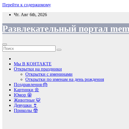
Перейти к содержимому
Чт. Авг 6th, 2026
Развлекательный портал mem
Мы В КОНТАКТЕ
Открытки на праздники
Открытки с именинами
Открытки по именам на день рождения
Поздравления 🎂
Картинки 🌼
Юмор 🤩
Животные 🐯
Девушки 👙
Приколы 🤓