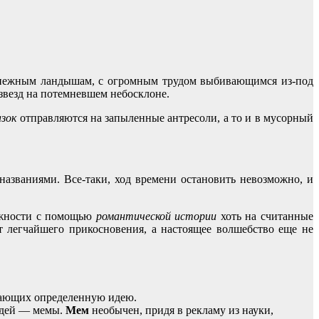
оснежным ландышам, с огромным трудом выбивающимся из-под
звезд на потемневшем небосклоне.
азок
отправляются на запыленные антресоли, а то и в мусорный
азваниями. Все-таки, ход времени остановить невозможно, и
можности с помощью
романтической истории
хоть на считанные
т легчайшего прикосновения, а настоящее волшебство еще не
едающих определенную идею.
идей — мемы.
Мем
необычен, придя в рекламу из науки,