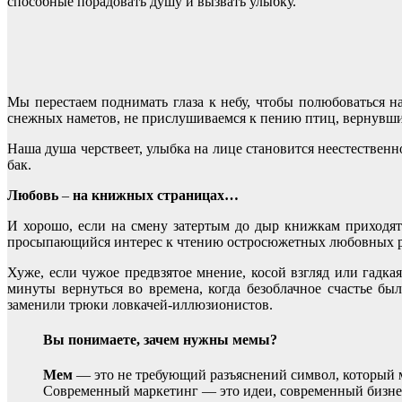
способные порадовать душу и вызвать улыбку.
Мы перестаем поднимать глаза к небу, чтобы полюбоваться
снежных наметов, не прислушиваемся к пению птиц, вернувших
Наша душа черствеет, улыбка на лице становится неестественн
бак.
Любовь
–
на книжных страницах…
И хорошо, если на смену затертым до дыр книжкам приходят
просыпающийся интерес к чтению остросюжетных любовных ро
Хуже, если чужое предвзятое мнение, косой взгляд или гад
минуты вернуться во времена, когда безоблачное счастье б
заменили трюки ловкачей-иллюзионистов.
Вы понимаете, зачем нужны мемы?
Мем
— это не требующий разъяснений символ, который м
Современный маркетинг — это идеи, современный бизне