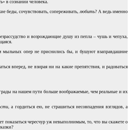
ь» в сознании человека.
ие беды, сочувствовать, сопереживать,
любить
? А ведь именно
езрассудство и возрождающие душу из пепла – чушь и чепуха,
щаяся.
м мыльных опер не приснились бы, и бушуют взаправдашние
ться вперед, не взирая ни на какие препятствия, и радоваться
реграды на нашем пути больше воображаемые, чем реальные и их
ости
, а гордиться ею, не страшиться несовпадения взглядов, а
т показаться чересчур уж невыполнимым, то, что вы скажете о
сказки?