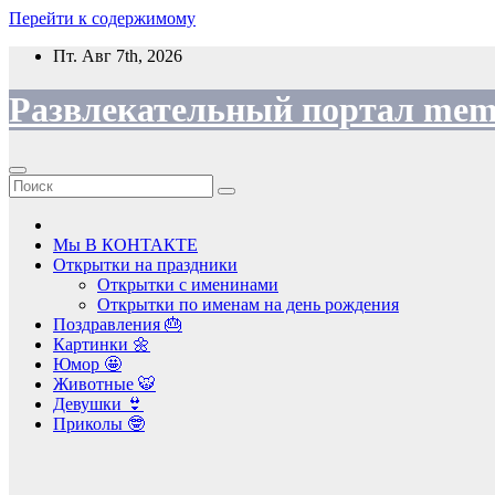
Перейти к содержимому
Пт. Авг 7th, 2026
Развлекательный портал mem
Мы В КОНТАКТЕ
Открытки на праздники
Открытки с именинами
Открытки по именам на день рождения
Поздравления 🎂
Картинки 🌼
Юмор 🤩
Животные 🐯
Девушки 👙
Приколы 🤓