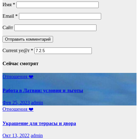
Имя
*
Email
*
Сайт
Current ye@r
*
Сейчас смотрят
Отношения ❤️
Работа в Латвии: условия и льготы
Фев 25, 2023
admin
Отношения ❤️
Украшение для террасы и двора
Окт 13, 2022
admin