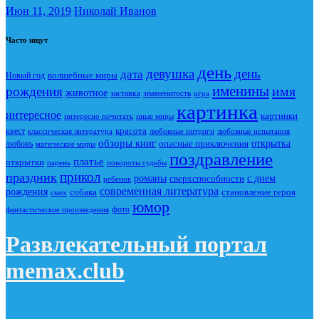
Июн 11, 2019
Николай Иванов
Часто ищут
день
девушка
день
дата
Новый год
волшебные миры
именины
имя
рождения
животное
заставка
знаменитость
игра
картинка
интересное
картинки
интересно почитать
иные миры
красота
квест
классическая литература
любовные интриги
любовные испытания
обзоры книг
опасные приключения
открытка
любовь
магические миры
поздравление
платье
открытки
повороты судьбы
парень
прикол
праздник
романы
сверхспособности
с днем
ребенок
современная литература
рождения
собака
становление героя
смех
юмор
фото
фантастические произведения
Развлекательный портал
memax.club