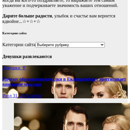
Когда вы кого-то поздравляете, то выражаете тем самым
уважение и подчеркиваете значимость ваших отношений.
Дарите больше радости
, улыбок и счастье вам вернется
вдвойне...☆∘☆∘☆
Категории сайта
Категории сайта
Девушки развлекаются
Девушки 👙
Почему образ индивидуалки в Екатеринбурге притягивает
внимание мужчин
Июл 31, 2026
admin