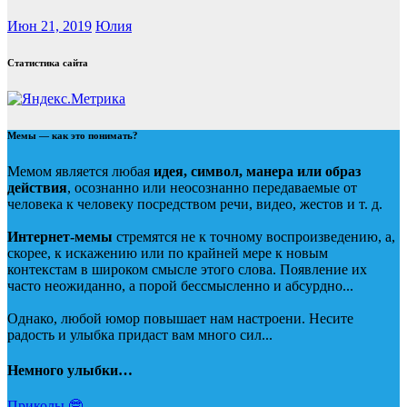
Июн 21, 2019
Юлия
Статистика сайта
Мемы — как это понимать?
Мемом является любая
идея, символ, манера или образ
действия
, осознанно или неосознанно передаваемые от
человека к человеку посредством речи, видео, жестов и т. д.
Интернет-мемы
стремятся не к точному воспроизведению, а,
скорее, к искажению или по крайней мере к новым
контекстам в широком смысле этого слова. Появление их
часто неожиданно, а порой бессмысленно и абсурдно...
Однако, любой юмор повышает нам настроени. Несите
радость и улыбка придаст вам много сил...
Немного улыбки…
Приколы 🤓