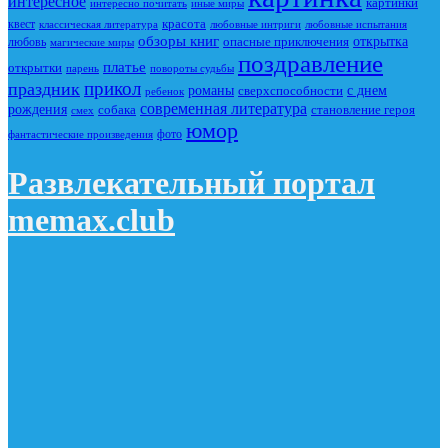
интересное
картинки
интересно почитать
иные миры
красота
квест
классическая литература
любовные интриги
любовные испытания
обзоры книг
опасные приключения
открытка
любовь
магические миры
поздравление
платье
открытки
повороты судьбы
парень
прикол
праздник
романы
сверхспособности
с днем
ребенок
современная литература
рождения
собака
становление героя
смех
юмор
фото
фантастические произведения
Развлекательный портал
memax.club