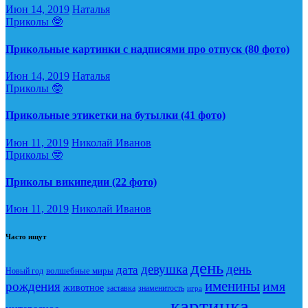
Июн 14, 2019
Наталья
Приколы 🤓
Прикольные картинки с надписями про отпуск (80 фото)
Июн 14, 2019
Наталья
Приколы 🤓
Прикольные этикетки на бутылки (41 фото)
Июн 11, 2019
Николай Иванов
Приколы 🤓
Приколы википедии (22 фото)
Июн 11, 2019
Николай Иванов
Часто ищут
день
девушка
день
дата
Новый год
волшебные миры
именины
имя
рождения
животное
заставка
знаменитость
игра
картинка