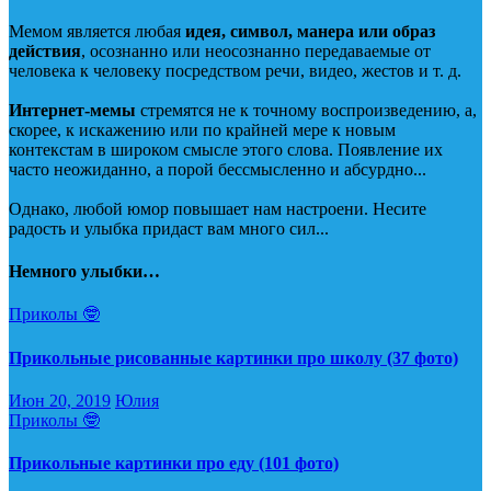
Мемом является любая
идея, символ, манера или образ
действия
, осознанно или неосознанно передаваемые от
человека к человеку посредством речи, видео, жестов и т. д.
Интернет-мемы
стремятся не к точному воспроизведению, а,
скорее, к искажению или по крайней мере к новым
контекстам в широком смысле этого слова. Появление их
часто неожиданно, а порой бессмысленно и абсурдно...
Однако, любой юмор повышает нам настроени. Несите
радость и улыбка придаст вам много сил...
Немного улыбки…
Приколы 🤓
Прикольные рисованные картинки про школу (37 фото)
Июн 20, 2019
Юлия
Приколы 🤓
Прикольные картинки про еду (101 фото)