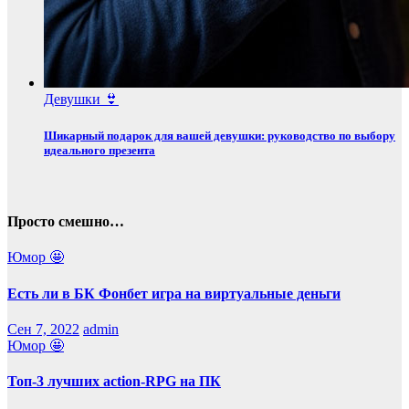
Девушки 👙
Шикарный подарок для вашей девушки: руководство по выбору
идеального презента
Просто смешно…
Юмор 🤩
Есть ли в БК Фонбет игра на виртуальные деньги
Сен 7, 2022
admin
Юмор 🤩
Топ-3 лучших action-RPG на ПК