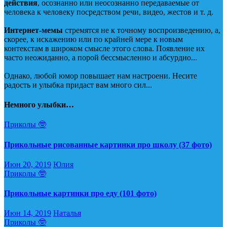
действия
, осознанно или неосознанно передаваемые от
человека к человеку посредством речи, видео, жестов и т. д.
Интернет-мемы
стремятся не к точному воспроизведению, а,
скорее, к искажению или по крайней мере к новым
контекстам в широком смысле этого слова. Появление их
часто неожиданно, а порой бессмысленно и абсурдно...
Однако, любой юмор повышает нам настроени. Несите
радость и улыбка придаст вам много сил...
Немного улыбки…
Приколы 🤓
Прикольные рисованные картинки про школу (37 фото)
Июн 20, 2019
Юлия
Приколы 🤓
Прикольные картинки про еду (101 фото)
Июн 14, 2019
Наталья
Приколы 🤓