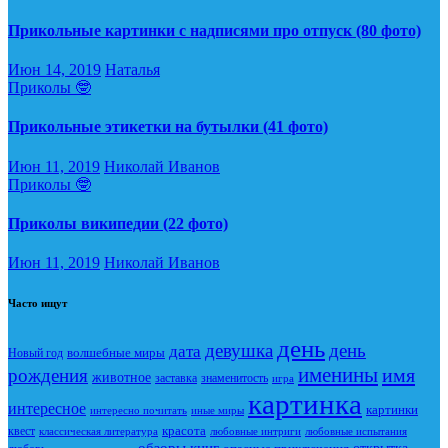
Прикольные картинки с надписями про отпуск (80 фото)
Июн 14, 2019
Наталья
Приколы 🤓
Прикольные этикетки на бутылки (41 фото)
Июн 11, 2019
Николай Иванов
Приколы 🤓
Приколы википедии (22 фото)
Июн 11, 2019
Николай Иванов
Часто ищут
день
девушка
день
дата
Новый год
волшебные миры
именины
имя
рождения
животное
заставка
знаменитость
игра
картинка
интересное
картинки
интересно почитать
иные миры
красота
квест
классическая литература
любовные интриги
любовные испытания
обзоры книг