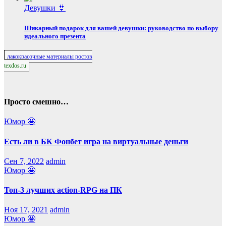
Девушки 👙
Шикарный подарок для вашей девушки: руководство по выбору
идеального презента
лакокрасочные материалы ростов
texdos.ru
Просто смешно…
Юмор 🤩
Есть ли в БК Фонбет игра на виртуальные деньги
Сен 7, 2022
admin
Юмор 🤩
Топ-3 лучших action-RPG на ПК
Ноя 17, 2021
admin
Юмор 🤩