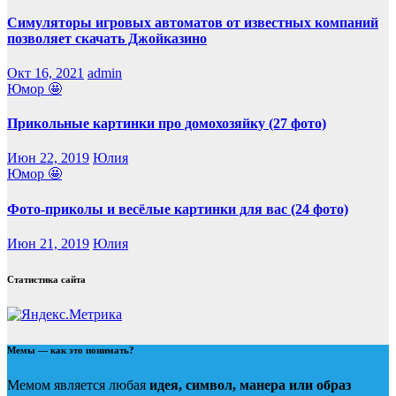
Симуляторы игровых автоматов от известных компаний
позволяет скачать Джойказино
Окт 16, 2021
admin
Юмор 🤩
Прикольные картинки про домохозяйку (27 фото)
Июн 22, 2019
Юлия
Юмор 🤩
Фото-приколы и весёлые картинки для вас (24 фото)
Июн 21, 2019
Юлия
Статистика сайта
Мемы — как это понимать?
Мемом является любая
идея, символ, манера или образ