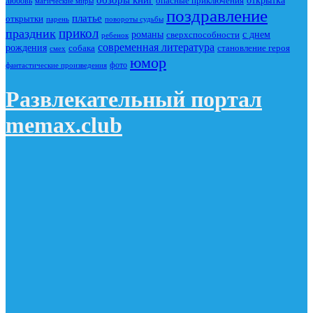
опасные приключения
открытка
любовь
магические миры
поздравление
платье
открытки
повороты судьбы
парень
прикол
праздник
романы
сверхспособности
с днем
ребенок
современная литература
рождения
собака
становление героя
смех
юмор
фото
фантастические произведения
Развлекательный портал
memax.club